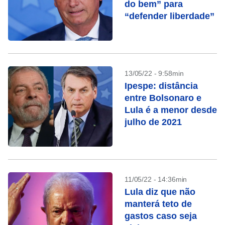
do bem” para
“defender liberdade”
13/05/22 - 9:58min
Ipespe: distância
entre Bolsonaro e
Lula é a menor desde
julho de 2021
11/05/22 - 14:36min
Lula diz que não
manterá teto de
gastos caso seja