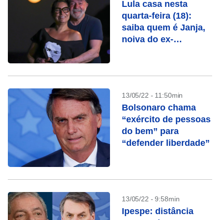
Lula casa nesta
quarta-feira (18):
saiba quem é Janja,
noiva do ex-
presidente
13/05/22 - 11:50min
Bolsonaro chama
“exército de pessoas
do bem” para
“defender liberdade”
13/05/22 - 9:58min
Ipespe: distância