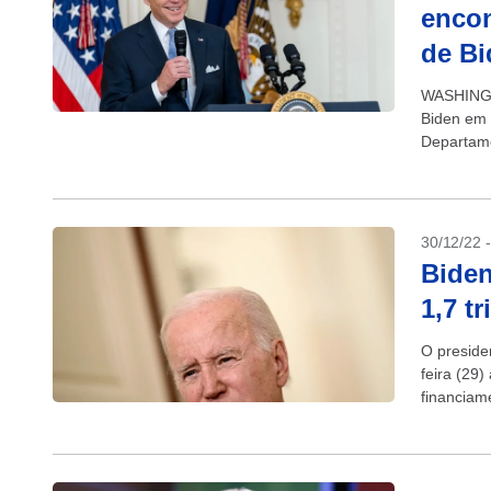
encon
de Bi
WASHINGT
Biden em 
Departame
itens, in
30/12/22 
Biden
1,7 tr
O preside
feira (29)
financiam
grande pa