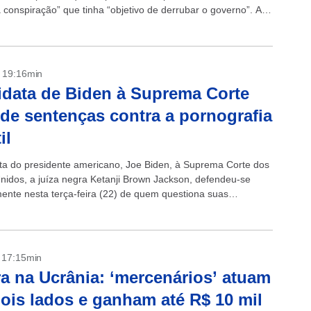
 conspiração” que tinha “objetivo de derrubar o governo”. A
parlamentar que investiga a invasão...
- 19:16min
data de Biden à Suprema Corte
de sentenças contra a pornografia
il
ta do presidente americano, Joe Biden, à Suprema Corte dos
nidos, a juíza negra Ketanji Brown Jackson, defendeu-se
ente nesta terça-feira (22) de quem questiona suas
em casos de pornografia infantil,...
- 17:15min
a na Ucrânia: ‘mercenários’ atuam
ois lados e ganham até R$ 10 mil