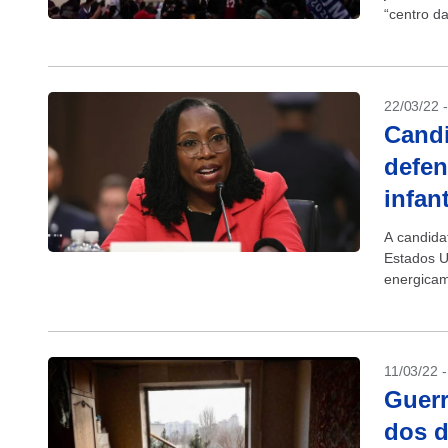
“centro da
comissão 
22/03/22 
Candi
defen
infant
A candida
Estados U
energicam
sentenças 
11/03/22 
Guerr
dos d