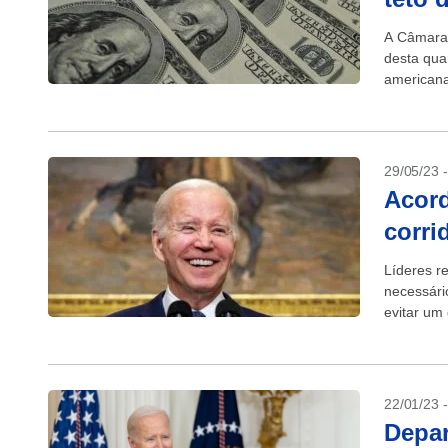
A Câmara 
desta quar
americana
29/05/23 
Acord
corri
Líderes r
necessári
evitar um 
suficient
22/01/23 
Depar