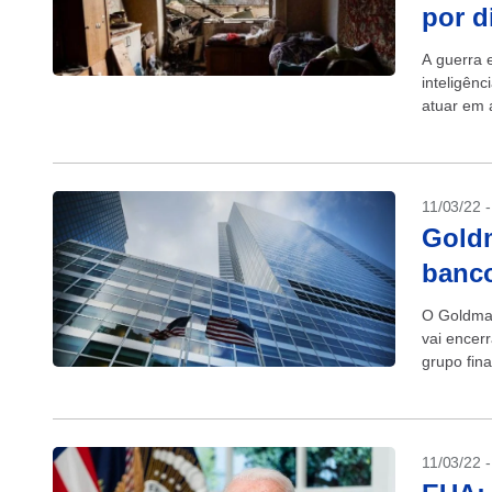
por d
A guerra 
inteligênc
atuar em 
para...
11/03/22 
Goldm
banco
O Goldma
vai encer
grupo fina
invasão da
11/03/22 