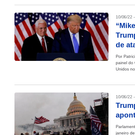
10/06/22 
“Mike
Trump
de at
Por Patri
painel do
Unidos no
evidência
10/06/22 
Trump
apon
Parlament
janeiro d