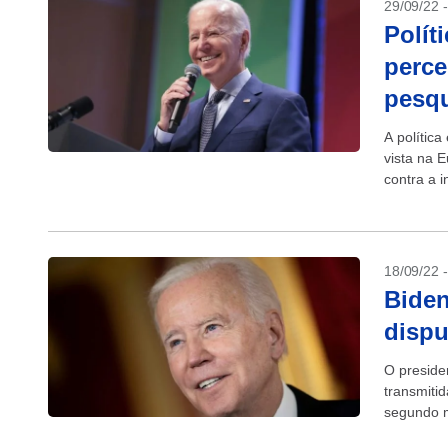
29/09/22 
Polít
perce
pesq
A polític
vista na 
contra a 
divulgada 
18/09/22 
Biden
dispu
O preside
transmiti
segundo m
se candida