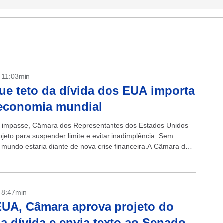
- 11:03min
ue teto da dívida dos EUA importa
 economia mundial
 impasse, Câmara dos Representantes dos Estados Unidos
ojeto para suspender limite e evitar inadimplência. Sem
mundo estaria diante de nova crise financeira.A Câmara dos
antes dos Estados Unidos aprovou nesta...
- 8:47min
UA, Câmara aprova projeto do
da dívida e envia texto ao Senado