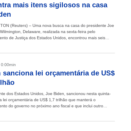
tra mais itens sigilosos na casa
den
ON (Reuters) – Uma nova busca na casa do presidente Joe
Wilmington, Delaware, realizada na sexta-feira pelo
nto de Justiça dos Estados Unidos, encontrou mais seis
cluindo documentos com marcações de...
- 0:00min
 sanciona lei orçamentária de US$
ilhão
nte dos Estados Unidos, Joe Biden, sancionou nesta quinta-
 a lei orçamentária de US$ 1,7 trilhão que manterá o
ento do governo no próximo ano fiscal e que inclui outro
cote...