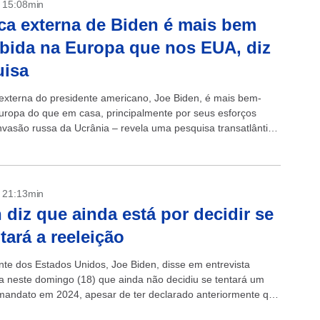
- 15:08min
ica externa de Biden é mais bem
bida na Europa que nos EUA, diz
uisa
a externa do presidente americano, Joe Biden, é mais bem-
Europa do que em casa, principalmente por seus esforços
invasão russa da Ucrânia – revela uma pesquisa transatlântica
nesta...
- 21:13min
 diz que ainda está por decidir se
tará a reeleição
nte dos Estados Unidos, Joe Biden, disse em entrevista
da neste domingo (18) que ainda não decidiu se tentará um
andato em 2024, apesar de ter declarado anteriormente que
taria de...