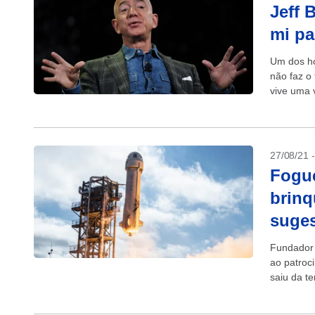
Jeff 
mi pa
Um dos ho
não faz o 
vive uma v
27/08/21 
Fogue
brinq
suges
Fundador 
ao patroc
saiu da t