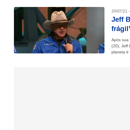
20/07/21 
Jeff 
frági
Após sua 
(20), Jef
planeta é 