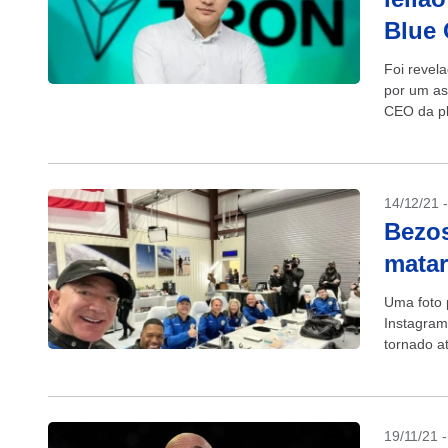
Blue 
Foi revel
por um as
CEO da pl
14/12/21 
Bezos
mata
Uma foto 
Instagram
tornado at
19/11/21 