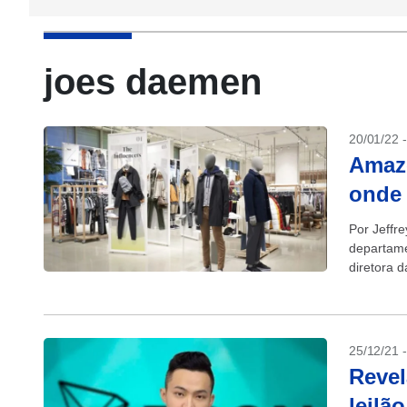
joes daemen
20/01/22 
Amazo
onde 
Por Jeffr
departame
diretora 
varejista..
25/12/21 
Revel
leilã