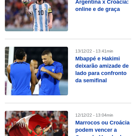
Argentina x Croácia:
online e de graça
13/12/22 - 13:41min
Mbappé e Hakimi
deixarão amizade de
lado para confronto
da semifinal
12/12/22 - 13:04min
Marrocos ou Croácia
podem vencer a