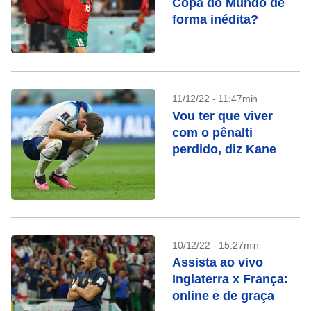
Copa do Mundo de
forma inédita?
11/12/22 - 11:47min
Vou ter que viver
com o pênalti
perdido, diz Kane
10/12/22 - 15:27min
Assista ao vivo
Inglaterra x França:
online e de graça