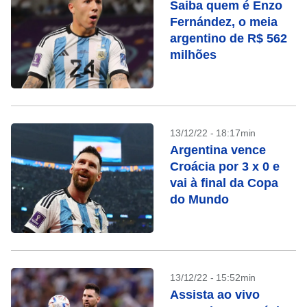
Saiba quem é Enzo
Fernández, o meia
argentino de R$ 562
milhões
13/12/22 - 18:17min
Argentina vence
Croácia por 3 x 0 e
vai à final da Copa
do Mundo
13/12/22 - 15:52min
Assista ao vivo