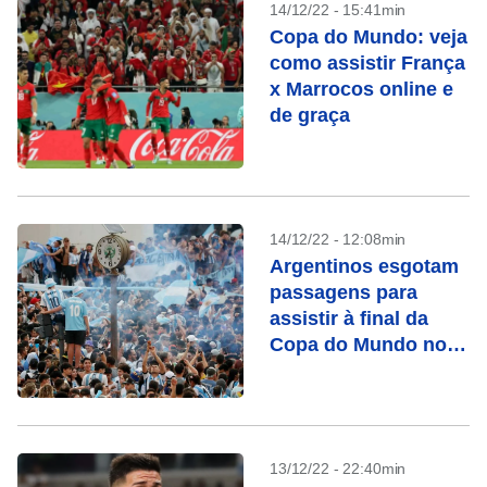
14/12/22 - 15:41min
Copa do Mundo: veja
como assistir França
x Marrocos online e
de graça
14/12/22 - 12:08min
Argentinos esgotam
passagens para
assistir à final da
Copa do Mundo no
Catar
13/12/22 - 22:40min