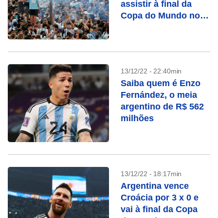
assistir à final da
Copa do Mundo no
Catar
13/12/22 - 22:40min
Saiba quem é Enzo
Fernández, o meia
argentino de R$ 562
milhões
13/12/22 - 18:17min
Argentina vence
Croácia por 3 x 0 e
vai à final da Copa