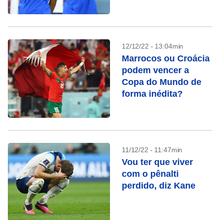
12/12/22 - 13:04min
Marrocos ou Croácia
podem vencer a
Copa do Mundo de
forma inédita?
11/12/22 - 11:47min
Vou ter que viver
com o pênalti
perdido, diz Kane