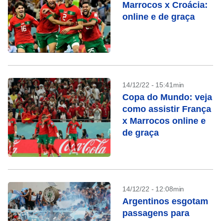
Marrocos x Croácia:
online e de graça
14/12/22 - 15:41min
Copa do Mundo: veja
como assistir França
x Marrocos online e
de graça
14/12/22 - 12:08min
Argentinos esgotam
passagens para