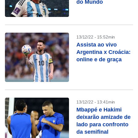
do Mundo
13/12/22 - 15:52min
Assista ao vivo
Argentina x Croácia:
online e de graça
13/12/22 - 13:41min
Mbappé e Hakimi
deixarão amizade de
lado para confronto
da semifinal