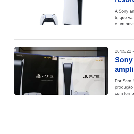
A Sony an
5, que va
e um novo
versões;..
26/05/22 
Sony 
ampli
Por Sam N
produção 
com forne
videogames