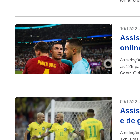
tornar o p
10/12/22 
Assis
onlin
As seleçõ
às 12h pa
Catar. O 
competiçã
09/12/22 
Assis
e de 
A seleção 
12h, uma 