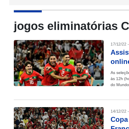
jogos eliminatórias 
17/12/22 
Assis
onlin
As seleçõ
às 12h (ho
do Mundo 
14/12/22 
Copa 
Franç