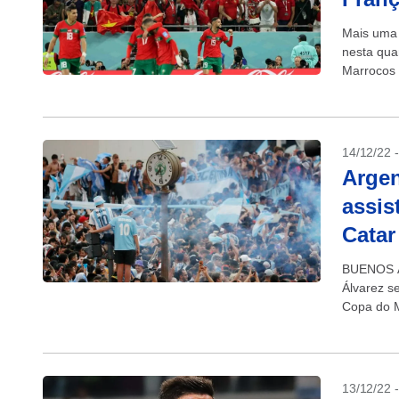
Mais uma 
nesta quar
Marrocos a
14/12/22 
Argen
assis
Catar
BUENOS AI
Álvarez se
Copa do M
13/12/22 