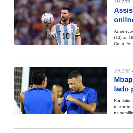
13/12/22 
Assis
onlin
As seleçõ
(13) às 1
Catar. As 
13/12/22 
Mbapp
lado 
Por Julie
deixarão 
na semifi
tentar...