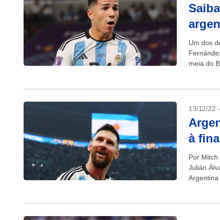
Saiba
argen
Um dos de
Fernández
meia do B
13/12/22 
Argen
à fin
Por Mitch 
Julián Ál
Argentina 