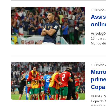
10/12/22 
Assis
onlin
As seleçõ
16h para 
Mundo do 
10/12/22 
Marro
prime
Copa
DOHA (Reu
Copa do M