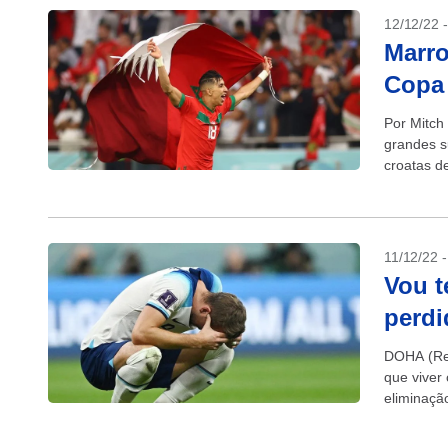
12/12/22 
Marro
Copa 
Por Mitch
grandes s
croatas d
data antes
11/12/22 
Vou t
perdi
DOHA (Reu
que viver
eliminaçã