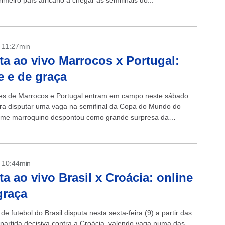
rimeiro país africano a chegar às semifinais do...
- 11:27min
ta ao vivo Marrocos x Portugal:
e e de graça
es de Marrocos e Portugal entram em campo neste sábado
ra disputar uma vaga na semifinal da Copa do Mundo do
time marroquino despontou como grande surpresa da
o...
- 10:44min
ta ao vivo Brasil x Croácia: online
graça
de futebol do Brasil disputa nesta sexta-feira (9) a partir das
partida decisiva contra a Croácia, valendo vaga numa das