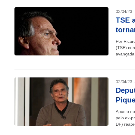
03/04/23 
TSE 
torna
Por Ricard
(TSE) con
avançada 
ter feito, 
02/04/23 
Deput
Pique
Após o no
pelo ex-pr
DF) reapre
Fórmula..