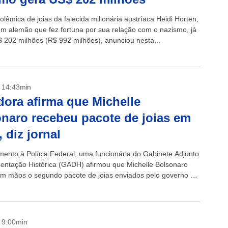
lêmica de joias da falecida milionária austríaca Heidi Horten,
um alemão que fez fortuna por sua relação com o nazismo, já
 202 milhões (R$ 992 milhões), anunciou nesta...
- 14:43min
dora afirma que Michelle
naro recebeu pacote de joias em
 diz jornal
ento à Polícia Federal, uma funcionária do Gabinete Adjunto
ntação Histórica (GADH) afirmou que Michelle Bolsonaro
m mãos o segundo pacote de joias enviados pelo governo da
dita. De acordo...
- 9:00min