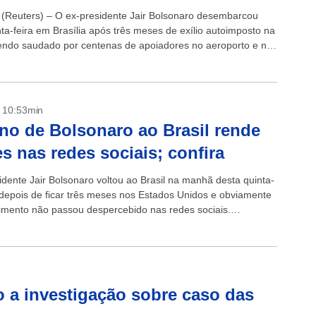
(Reuters) – O ex-presidente Jair Bolsonaro desembarcou
ta-feira em Brasília após três meses de exílio autoimposto na
sendo saudado por centenas de apoiadores no aeroporto e na
L, onde...
- 10:53min
no de Bolsonaro ao Brasil rende
 nas redes sociais; confira
idente Jair Bolsonaro voltou ao Brasil na manhã desta quinta-
) depois de ficar três meses nos Estados Unidos e obviamente
imento não passou despercebido nas redes sociais.
deixou o país...
 a investigação sobre caso das