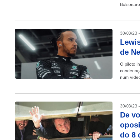
Bolsonaro 
30/03/23 
Lewi
de Ne
O piloto 
condenação
num vídeo 
30/03/23 
De vo
oposi
do 8 