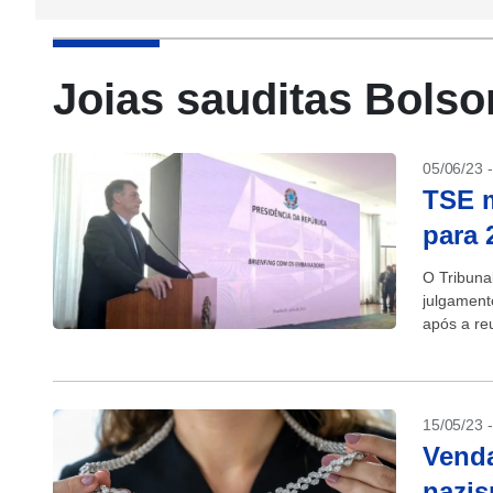
Joias sauditas Bolso
05/06/23 
TSE m
para 
O Tribuna
julgament
após a re
no Palácio
15/05/23 
Venda
nazis