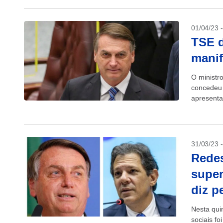
01/04/23 
TSE d
manif
O ministro
concedeu 
apresenta
inelegibil
31/03/23 
Redes
super
diz p
Nesta quin
sociais fo