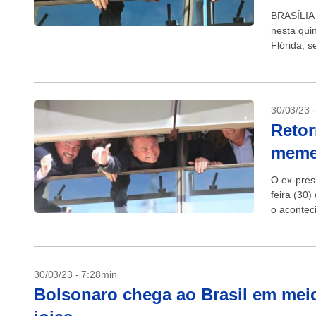
BRASÍLIA 
nesta quin
Flórida, 
sede do P
30/03/23 
Retor
memes
O ex-pres
feira (30
o acontec
Bolsonaro 
30/03/23 - 7:28min
Bolsonaro chega ao Brasil em meio