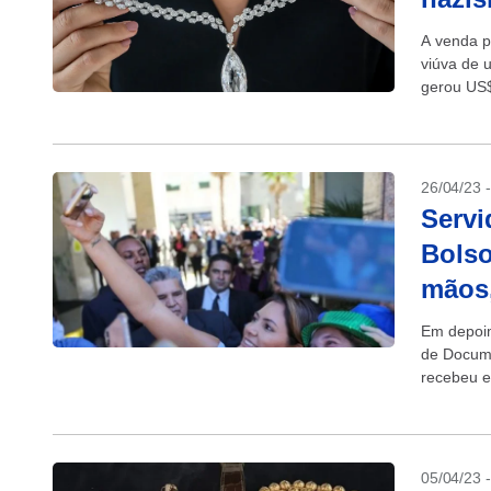
A venda po
viúva de 
gerou US$
26/04/23 
Servi
Bolso
mãos,
Em depoim
de Docume
recebeu e
Arábia Sau
05/04/23 