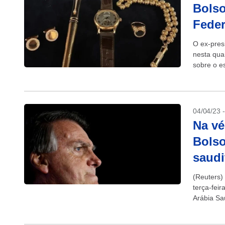
Bolso
Feder
O ex-presi
nesta quar
sobre o e
março....
04/04/23 
Na vé
Bolso
saudi
(Reuters)
terça-fei
Arábia Sa
determina