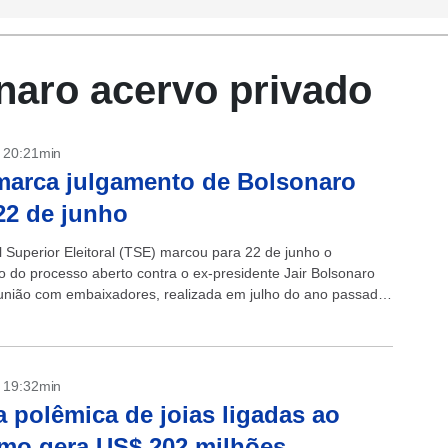
naro acervo privado
- 20:21min
arca julgamento de Bolsonaro
22 de junho
l Superior Eleitoral (TSE) marcou para 22 de junho o
o do processo aberto contra o ex-presidente Jair Bolsonaro
união com embaixadores, realizada em julho do ano passado,
 da...
- 19:32min
 polêmica de joias ligadas ao
mo gera US$ 202 milhões