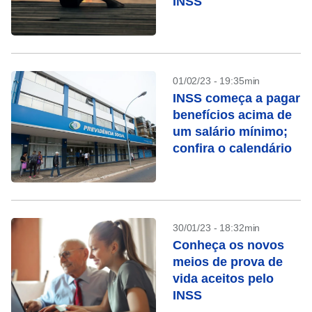
INSS
01/02/23 - 19:35min
INSS começa a pagar
benefícios acima de
um salário mínimo;
confira o calendário
30/01/23 - 18:32min
Conheça os novos
meios de prova de
vida aceitos pelo
INSS