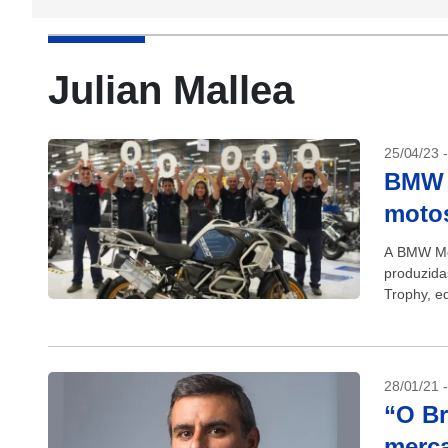
Julian Mallea
25/04/23 
BMW 
motos
A BMW Mot
produzida
Trophy, ed
28/01/21 
“O Br
merc