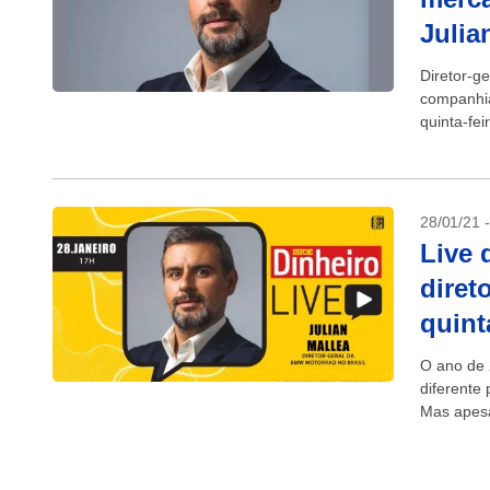
Julia
Diretor-g
companhia,
quinta-fei
2003 a par
28/01/21 
Live 
diret
quint
O ano de 2
diferente
Mas apesa