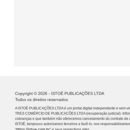
Copyright © 2026 - ISTOÉ PUBLICAÇÕES LTDA
Todos os direitos reservados.
A ISTOÉ PUBLICAÇÕES LTDA é um portal digital independente e sem vin
TRES COMÉRCIO DE PUBLICACÕES LTDA (recuperação judicial). Info
cobranças e que também não oferecemos cancelamento do contrato de a
ISTOÉ, tampouco autorizamos terceiros a fazê-lo, nos responsabilizamos
https://istoe.com.br
“
” e seus respectivos sites.