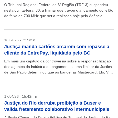
O Tribunal Regional Federal da 3ª Região (TRF-3) suspendeu
nesta quinta-feira, 30, a liminar que travou o andamento do leilão
da faixa de 700 MHz que seria realizado hoje pela Agência
Nacional de Telecomunicações...
18/04/26 - 7:15min
Justiça manda cartões arcarem com repasse a
cliente da EntrePay, liquidada pelo BC
Em mais um capítulo da controvérsia sobre a responsabilização
dos agentes da indústria de pagamentos, uma liminar da Justiça
de São Paulo determinou que as bandeiras Mastercard, Elo, Visa
e American Express depositem em...
17/04/26 - 15:42min
Justiça do Rio derruba proibição à Buser e
valida fretamento colaborativo intermunicipais
A Sexta Câmara de Direito Público do Tribunal de Justiça do Rio