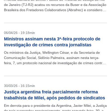
de Janeiro (TJ-RJ) acatou os recursos da Buser e da Associação
Brasileira dos Fretadores Colaborativos (Abrafrec) e considerou
improcedentes os pedidos do...
06/04/26 - 19:18min
Ministros assinam nesta 3ª-feira protocolo de
investigação de crimes contra jornalistas
Os ministros da Justiça, Wellington César, e da Secretaria de
Comunicação Social, Sidônio Palmeira, assinam nesta terça-
feira, 7, um protocolo nacional de investigação de crimes contra
jornalistas e comunicadores. O evento será nesta terça,...
30/03/26 - 16:15min
Justiça argentina freia parcialmente reforma
trabalhista de Milei, após pedidos de sindicatos
Em derrota para o presidente da Argentina, Javier Milei, a Justiça
do país suspendeu provisoriamente, nesta segunda-feira, 30, a