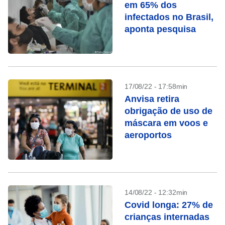
em 65% dos
infectados no Brasil,
aponta pesquisa
17/08/22 - 17:58min
Anvisa retira
obrigação de uso de
máscara em voos e
aeroportos
14/08/22 - 12:32min
Covid longa: 27% de
crianças internadas