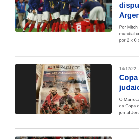
dispu
Argen
Por Mitch 
mundial c
por 2 x 0 
14/12/22 
Copa 
judai
O Marroco
da Copa d
jornal Jer