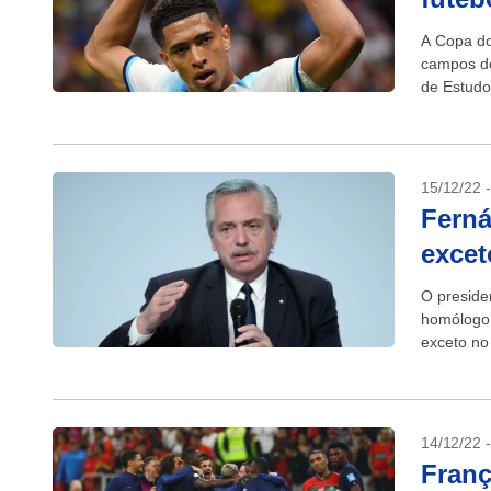
A Copa do
campos do
de Estudo
mais...
15/12/22 
Ferná
excet
O preside
homólogo 
exceto no
final da C
14/12/22 
Franç