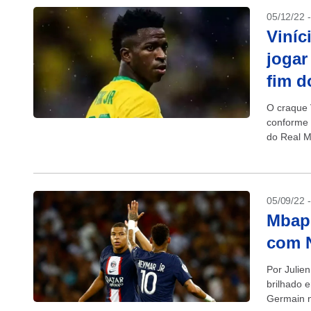
05/12/22 
Viníc
jogar
fim d
O craque 
conforme 
do Real M
05/09/22 
Mbapp
com 
Por Julie
brilhado 
Germain n