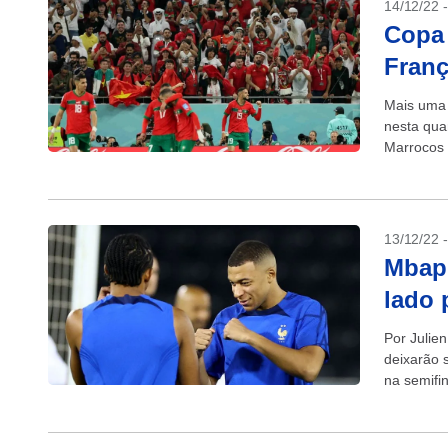
14/12/22 
Copa 
Franç
Mais uma 
nesta quar
Marrocos a
13/12/22 
Mbapp
lado 
Por Julie
deixarão 
na semifi
tentar...