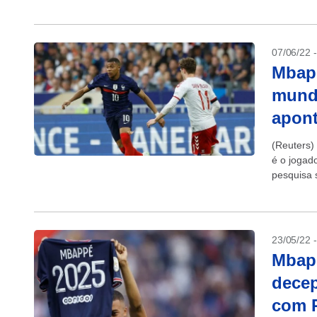
quem deve
07/06/22 
Mbapp
mundo
apont
(Reuters)
é o jogad
pesquisa 
Vinícius Jr
23/05/22 
Mbapp
decep
com 