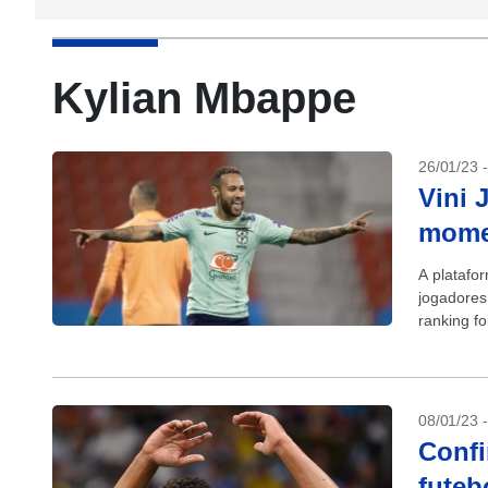
Kylian Mbappe
26/01/23 
Vini 
momen
A platafo
jogadores 
ranking fo
em 148,3.
08/01/23 
Confi
futeb