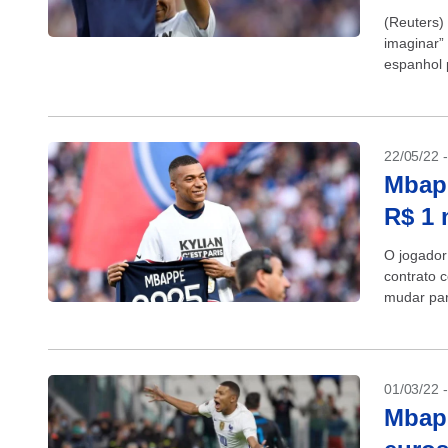
(Reuters)
imaginar”
espanhol 
Germain, 
22/05/22 
Mbapp
R$ 1 
O jogador
contrato 
mudar par
só...
01/03/22 
Mbapp