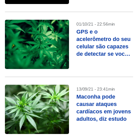
01/10/21 - 22:56min
GPS e o
acelerômetro do seu
celular são capazes
de detectar se você
fumou maconha
13/09/21 - 23:41min
Maconha pode
causar ataques
cardíacos em jovens
adultos, diz estudo