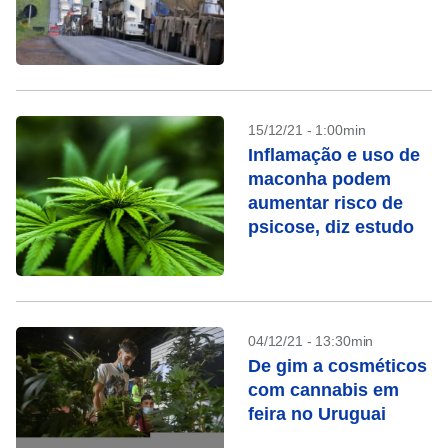
15/12/21 - 1:00min
Inflamação e uso de
maconha podem
aumentar risco de
psicose, diz estudo
04/12/21 - 13:30min
De gim a cosméticos
com cannabis em
feira no Uruguai