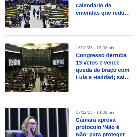
calendário de
emendas que reduz
poder do governo no
Orçamento
15/12/23 - 16:03min
Congresso derruba
13 vetos e vence
queda de braço com
Lula e Haddad; saiba
quais
07/12/23 - 14:38min
Câmara aprova
protocolo ‘Não é
Não’ para proteger