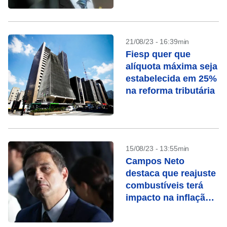
21/08/23 - 16:39min
Fiesp quer que
alíquota máxima seja
estabelecida em 25%
na reforma tributária
15/08/23 - 13:55min
Campos Neto
destaca que reajuste
combustíveis terá
impacto na inflação,
de cerca de 0,40pp