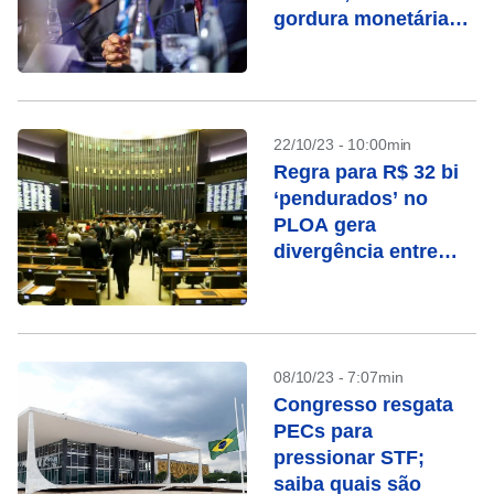
gordura monetária
para isso, diz
Haddad
22/10/23 - 10:00min
Regra para R$ 32 bi
‘pendurados’ no
PLOA gera
divergência entre
Congresso e
Executivo
08/10/23 - 7:07min
Congresso resgata
PECs para
pressionar STF;
saiba quais são