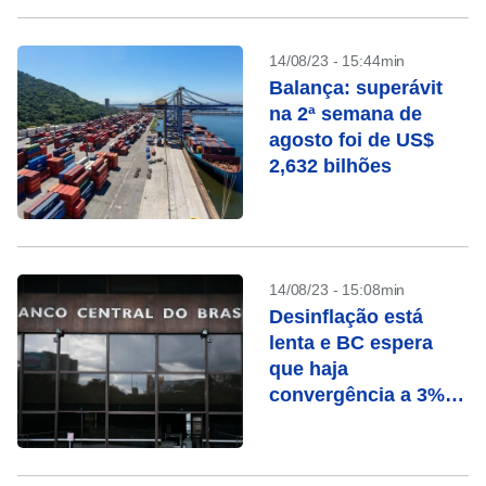
14/08/23 - 15:44min
Balança: superávit
na 2ª semana de
agosto foi de US$
2,632 bilhões
14/08/23 - 15:08min
Desinflação está
lenta e BC espera
que haja
convergência a 3%
no início de 2025, diz
diretora