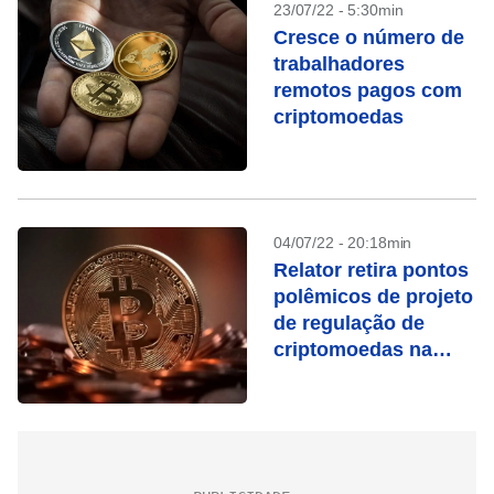
23/07/22 - 5:30min
Cresce o número de
trabalhadores
remotos pagos com
criptomoedas
04/07/22 - 20:18min
Relator retira pontos
polêmicos de projeto
de regulação de
criptomoedas na
Câmara