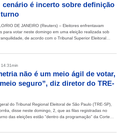
; cenário é incerto sobre definição
 turno
O/RIO DE JANEIRO (Reuters) – Eleitores enfrentavam
las para votar neste domingo em uma eleição realizada sob
ranquilidade, de acordo com o Tribunal Superior Eleitoral
esar de uma campanha...
- 14:31min
etria não é um meio ágil de votar,
meio seguro”, diz diretor do TRE-
geral do Tribunal Regional Eleitoral de São Paulo (TRE-SP),
rrêa, disse neste domingo, 2, que as filas registradas no
turno das eleições estão “dentro da programação” da Corte
Ele lembra...