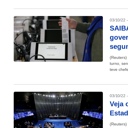
03/10/22 
SAIBA
gover
segun
(Reuters)
turno, se
teve chefe
03/10/22 
Veja 
Esta
(Reuters) 