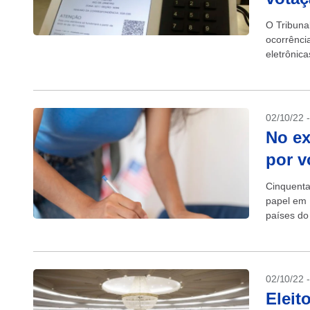
O Tribunal
ocorrênci
eletrônic
O número 
02/10/22 
No ex
por v
Cinquenta
papel em 
países do
Regional E
02/10/22 
Eleit