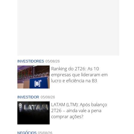
INVESTIDORES
05/08/26
Ranking do 2T26: As 10
empresas que lideraram em
lucro e eficiência na B3
INVESTIDOR
05/08/26
LATAM (LTM): Após balanço
2T26 – ainda vale a pena
comprar ações?
NEGÓCIOS
05/08/26