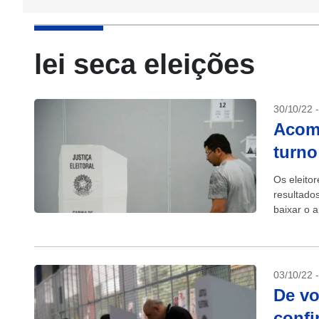
lei seca eleições
30/10/22 
Acom
turno
Os eleito
resultado
baixar o a
disponível
03/10/22 
De vo
confi