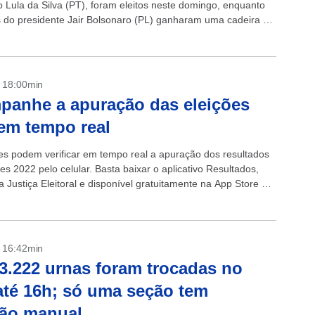
o Lula da Silva (PT), foram eleitos neste domingo, enquanto
s do presidente Jair Bolsonaro (PL) ganharam uma cadeira no
egundo...
- 18:00min
anhe a apuração das eleições
em tempo real
res podem verificar em tempo real a apuração dos resultados
es 2022 pelo celular. Basta baixar o aplicativo Resultados,
a Justiça Eleitoral e disponível gratuitamente na App Store e
y. + Veículos da...
- 16:42min
3.222 urnas foram trocadas no
até 16h; só uma seção tem
ção manual