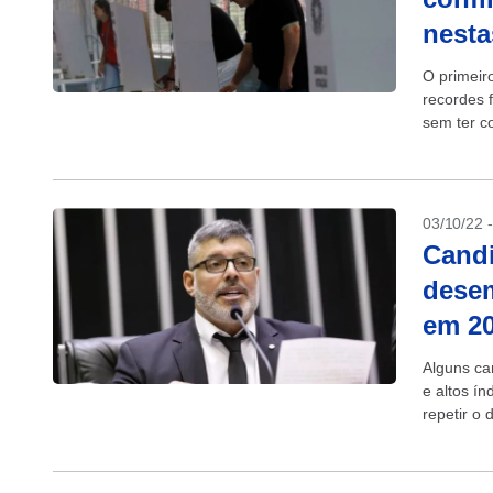
nesta
O primeir
recordes 
sem ter c
domingo, L
03/10/22 
Cand
desem
em 2
Alguns ca
e altos í
repetir o
Mesmo aqu