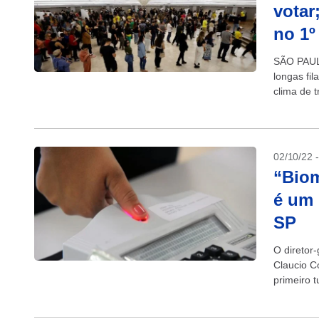
votar
no 1º
SÃO PAUL
longas fi
clima de t
(TSE), ap
02/10/22 
“Biom
é um 
SP
O diretor-
Claucio Co
primeiro 
Eleitoral. 