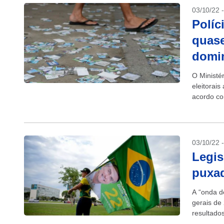
03/10/22 
Políc
quase
domi
O Ministé
eleitorais
acordo co
03/10/22 
Legis
puxad
A “onda de
gerais de
resultado
A nova...