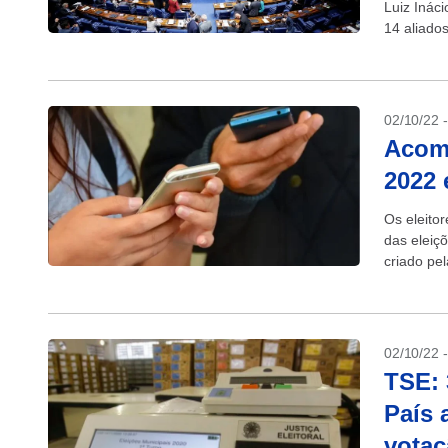
Luiz Ináci
14 aliado
Senado, s
02/10/22 
Acomp
2022 
Os eleito
das eleiçõ
criado pel
Google Pla
02/10/22 
TSE: 
País 
vota