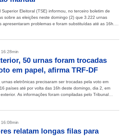
 Superior Eleitoral (TSE) informou, no terceiro boletim de
as sobre as eleições neste domingo (2) que 3.222 urnas
as apresentaram problemas e foram substituídas até as 16h.
corresponde a 0,60%...
- 16:28min
terior, 50 urnas foram trocadas
oto em papel, afirma TRF-DF
 urnas eletrônicas precisaram ser trocadas pela voto em
16 países até por volta das 16h deste domingo, dia 2, em
 exterior. As informações foram compiladas pelo Tribunal
leitoral...
- 16:08min
ores relatam longas filas para