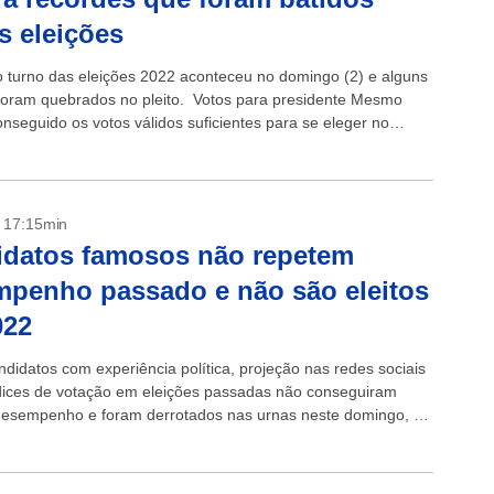
s eleições
o turno das eleições 2022 aconteceu no domingo (2) e alguns
foram quebrados no pleito. Votos para presidente Mesmo
onseguido os votos válidos suficientes para se eleger no
uiz...
- 17:15min
idatos famosos não repetem
penho passado e não são eleitos
022
ndidatos com experiência política, projeção nas redes sociais
ndices de votação em eleições passadas não conseguiram
 desempenho e foram derrotados nas urnas neste domingo, 2.
eles que já...