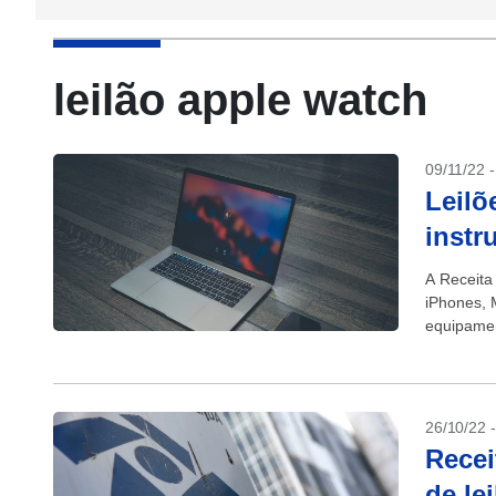
leilão apple watch
09/11/22 
Leilõ
instr
A Receita
iPhones, 
equipamen
podem ser 
26/10/22 
Recei
de le