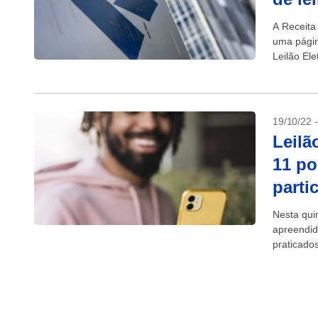
A Receita
uma págin
Leilão Ele
incluindo..
19/10/22 
Leilã
11 po
parti
Nesta quin
apreendid
praticado
desde veíc