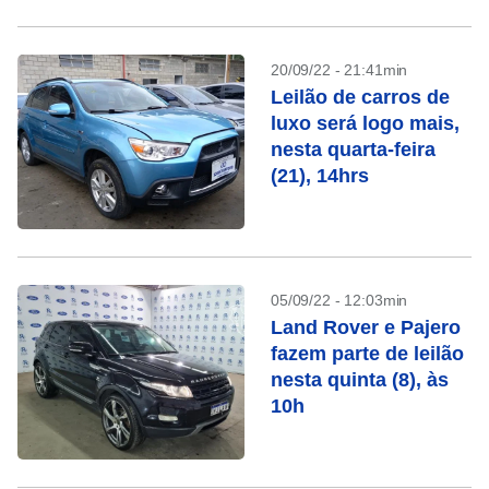
20/09/22 - 21:41min
Leilão de carros de
luxo será logo mais,
nesta quarta-feira
(21), 14hrs
05/09/22 - 12:03min
Land Rover e Pajero
fazem parte de leilão
nesta quinta (8), às
10h