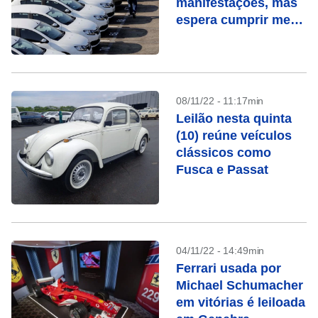
manifestações, mas
espera cumprir meta
de 2022
08/11/22 - 11:17min
Leilão nesta quinta
(10) reúne veículos
clássicos como
Fusca e Passat
04/11/22 - 14:49min
Ferrari usada por
Michael Schumacher
em vitórias é leiloada