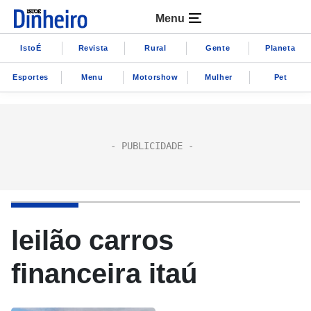
Menu
IstoÉ
Revista
Rural
Gente
Planeta
Esportes
Menu
Motorshow
Mulher
Pet
leilão carros
financeira itaú