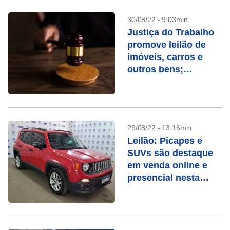
30/08/22 - 9:03min
Justiça do Trabalho
promove leilão de
imóveis, carros e
outros bens;
cadastro está aberto
29/08/22 - 13:16min
Leilão: Picapes e
SUVs são destaque
em venda online e
presencial nesta
quarta (31)