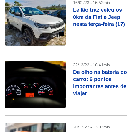
16/01/23 - 16:52min
Leilão traz veículos
0km da Fiat e Jeep
nesta terça-feira (17)
22/12/22 - 16:41min
De olho na bateria do
carro: 6 pontos
importantes antes de
viajar
20/12/22 - 13:03min