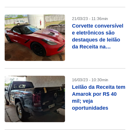
21/03/23 - 11:36min
Corvette conversível
e eletrônicos são
destaques de leilão
da Receita na
semana que vem
16/03/23 - 10:30min
Leilão da Receita tem
Amarok por R$ 40
mil; veja
oportunidades