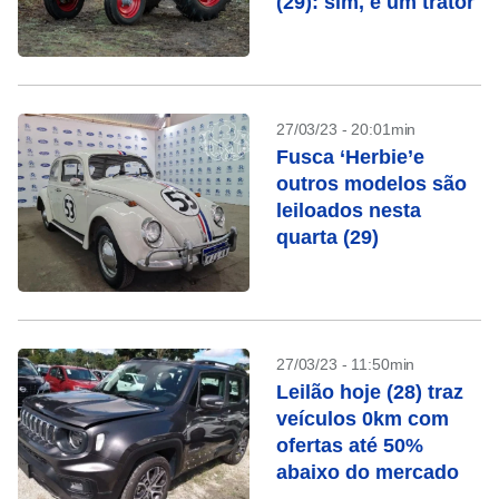
(29): sim, é um trator
27/03/23 - 20:01min
Fusca ‘Herbie’e
outros modelos são
leiloados nesta
quarta (29)
27/03/23 - 11:50min
Leilão hoje (28) traz
veículos 0km com
ofertas até 50%
abaixo do mercado