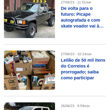
27/04/23 - 11:51min
De volta para o
futuro: Picape
autografada e com
skate voador vai à
leilão nos EUA
27/04/23 - 10:24min
Leilão de 50 mil itens
do Correios é
prorrogado; saiba
como participar
26/04/23 - 9:59min