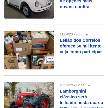
de opções mais
novas; confira
11/04/23 - 9:33min
Leilão dos Correios
oferece 50 mil itens;
veja como participar
28/03/23 - 12:44min
Lamborghini
clássico será
leiloado nesta quarta