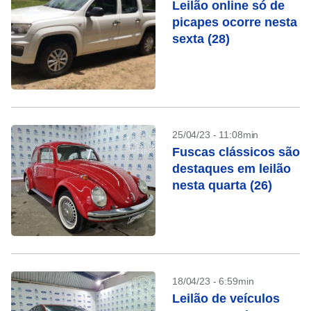
Leilão online só de
picapes ocorre nesta
sexta (28)
25/04/23 - 11:08min
Fuscas clássicos são
destaques em leilão
nesta quarta (26)
18/04/23 - 6:59min
Leilão de veículos