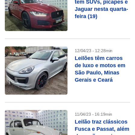
tem SUVs, picapes e
Jaguar nesta quarta-
feira (19)
12/04/23 - 12:28min
Leilões têm carros
de luxo e motos em
São Paulo, Minas
Gerais e Ceará
11/04/23 - 16:19min
Leilão traz clássicos
Fusca e Passat, além