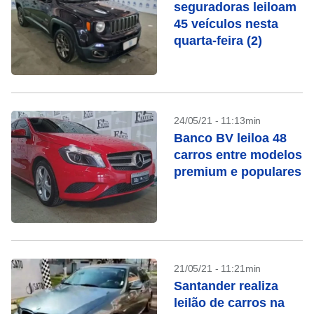
seguradoras leiloam
45 veículos nesta
quarta-feira (2)
24/05/21 - 11:13min
Banco BV leiloa 48
carros entre modelos
premium e populares
21/05/21 - 11:21min
Santander realiza
leilão de carros na