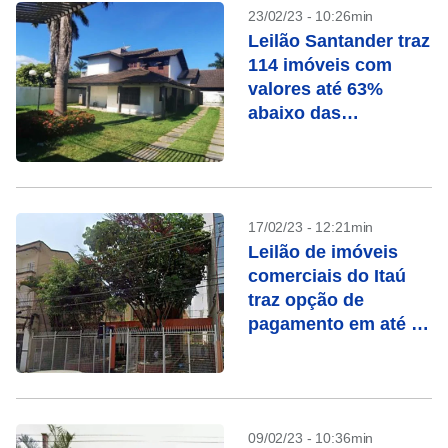
23/02/23 - 10:26min
Leilão Santander traz
114 imóveis com
valores até 63%
abaixo das
avaliações
17/02/23 - 12:21min
Leilão de imóveis
comerciais do Itaú
traz opção de
pagamento em até 78
vezes
09/02/23 - 10:36min