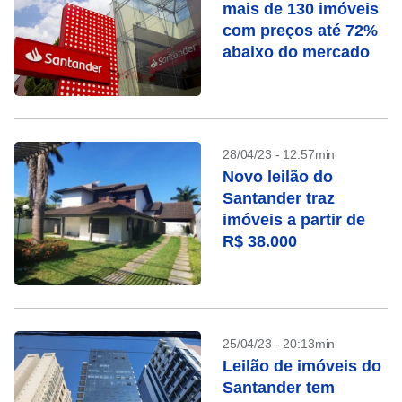
mais de 130 imóveis
com preços até 72%
abaixo do mercado
28/04/23 - 12:57min
Novo leilão do
Santander traz
imóveis a partir de
R$ 38.000
25/04/23 - 20:13min
Leilão de imóveis do
Santander tem