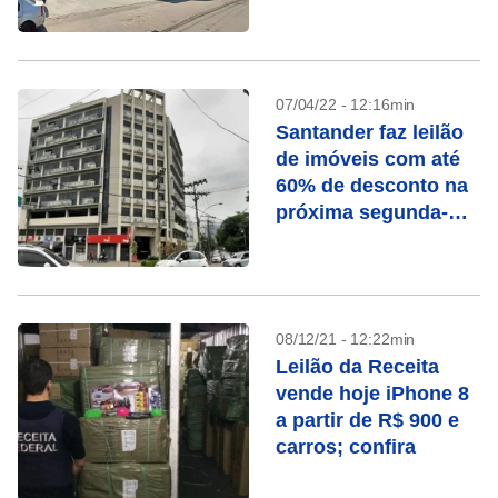
07/04/22 - 12:16min
Santander faz leilão
de imóveis com até
60% de desconto na
próxima segunda-
feira (11)
08/12/21 - 12:22min
Leilão da Receita
vende hoje iPhone 8
a partir de R$ 900 e
carros; confira