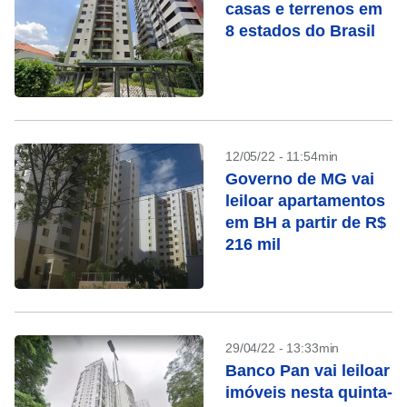
casas e terrenos em
8 estados do Brasil
12/05/22 - 11:54min
Governo de MG vai
leiloar apartamentos
em BH a partir de R$
216 mil
29/04/22 - 13:33min
Banco Pan vai leiloar
imóveis nesta quinta-