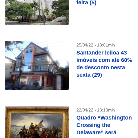
feira (5)
25/04/22 - 13:01min
Santander leiloa 43
imóveis com até 60%
de desconto nesta
sexta (29)
22/04/22 - 13:13min
Quadro “Washington
Crossing the
Delaware” será