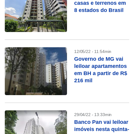
casas e terrenos em
8 estados do Brasil
12/05/22 - 11:54min
Governo de MG vai
leiloar apartamentos
em BH a partir de R$
216 mil
29/04/22 - 13:33min
Banco Pan vai leiloar
imóveis nesta quinta-