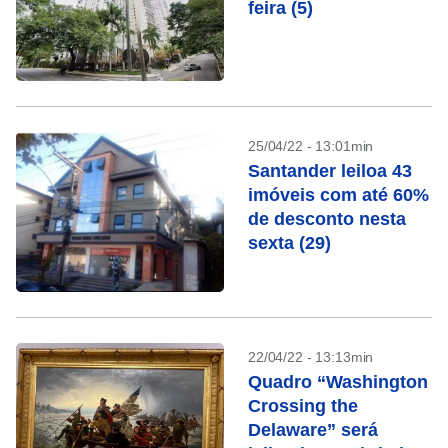
feira (5)
25/04/22 - 13:01min
Santander leiloa 43
imóveis com até 60%
de desconto nesta
sexta (29)
22/04/22 - 13:13min
Quadro “Washington
Crossing the
Delaware” será