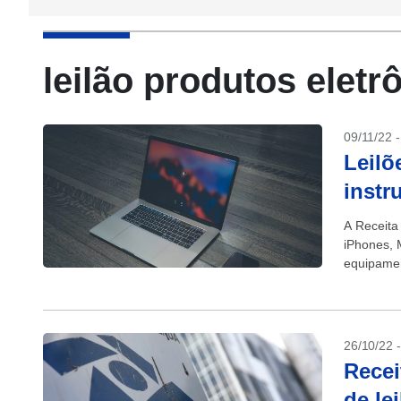
leilão produtos eletr
09/11/22 
Leilõ
instr
A Receita
iPhones, 
equipamen
podem ser 
26/10/22 
Recei
de le