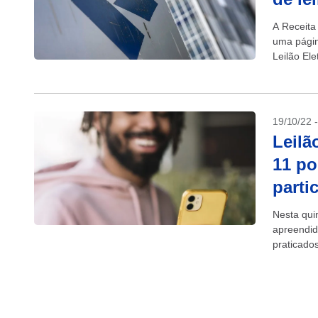
A Receita
uma págin
Leilão Ele
incluindo..
19/10/22 
Leilã
11 po
parti
Nesta quin
apreendid
praticado
desde veíc