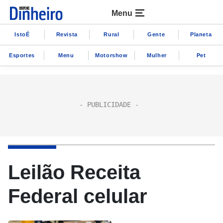
Menu
IstoÉ
Revista
Rural
Gente
Planeta
Esportes
Menu
Motorshow
Mulher
Pet
Leilão Receita
Federal celular