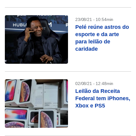
23/08/21 - 10:54min
Pelé reúne astros do
esporte e da arte
para leilão de
caridade
02/08/21 - 12:48min
Leilão da Receita
Federal tem iPhones,
Xbox e PS5