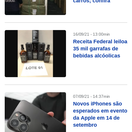
carros; confira
16/09/21 - 13:00min
Receita Federal leiloa
35 mil garrafas de
bebidas alcóolicas
07/09/21 - 14:37min
Novos iPhones são
esperados em evento
da Apple em 14 de
setembro