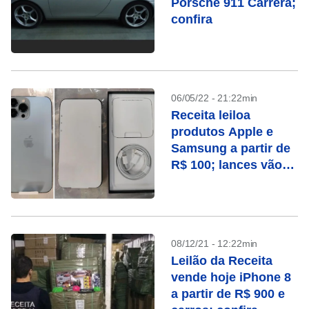
Porsche 911 Carrera;
confira
06/05/22 - 21:22min
Receita leiloa
produtos Apple e
Samsung a partir de
R$ 100; lances vão
até esta segunda
(16), confira
08/12/21 - 12:22min
Leilão da Receita
vende hoje iPhone 8
a partir de R$ 900 e