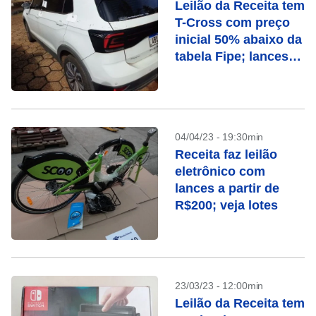
Leilão da Receita tem
T-Cross com preço
inicial 50% abaixo da
tabela Fipe; lances
abrem hoje (10)
04/04/23 - 19:30min
Receita faz leilão
eletrônico com
lances a partir de
R$200; veja lotes
23/03/23 - 12:00min
Leilão da Receita tem