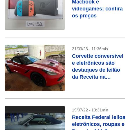
Macbook e
videogames; confira
os preços
21/03/23 - 11:36min
Corvette conversível
e eletrônicos são
destaques de leilão
da Receita na
semana que vem
19/07/22 - 13:31min
Receita Federal leiloa
eletrônicos, roupas e