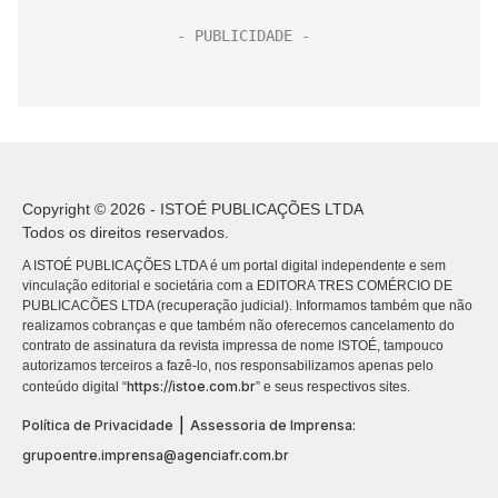
Copyright © 2026 - ISTOÉ PUBLICAÇÕES LTDA
Todos os direitos reservados.
A ISTOÉ PUBLICAÇÕES LTDA é um portal digital independente e sem
vinculação editorial e societária com a EDITORA TRES COMÉRCIO DE
PUBLICACÕES LTDA (recuperação judicial). Informamos também que não
realizamos cobranças e que também não oferecemos cancelamento do
contrato de assinatura da revista impressa de nome ISTOÉ, tampouco
autorizamos terceiros a fazê-lo, nos responsabilizamos apenas pelo
https://istoe.com.br
conteúdo digital “
” e seus respectivos sites.
|
Política de Privacidade
Assessoria de Imprensa:
grupoentre.imprensa@agenciafr.com.br