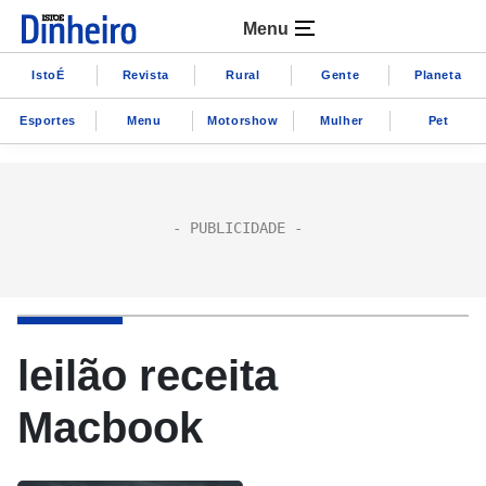
Menu
IstoÉ
Revista
Rural
Gente
Planeta
Esportes
Menu
Motorshow
Mulher
Pet
leilão receita
Macbook