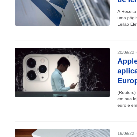
A Receita
uma págin
Leilão Ele
incluindo..
20/09/22 
Apple
aplic
Europ
(Reuters)
em sua lo
euro e em
16/09/22 