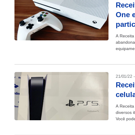
Recei
One e
parti
A Receita
abandonad
equipamen
profission
21/01/22 
Recei
celul
A Receita
diversos i
Você pode 