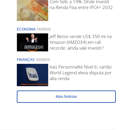
Com Selic a 14%: Onde investir
na Renda Fixa entre IPCA+ 2032
ECONOMIA
06/08/26
Jeff Bezos vende US$ 350 mi na
Amazon (AMZO34) em rali
recorde: ainda vale investir?
FINANÇAS
06/08/26
Itaú Personnalité Nível 6: cartão
World Legend eleva disputa por
alta renda
Mais Noticias