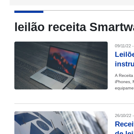
leilão receita Smart
09/11/22 
Leilõ
instr
A Receita
iPhones, 
equipamen
podem ser 
26/10/22 
Recei
de le