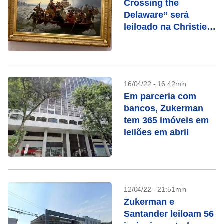
Crossing the
Delaware” será
leiloado na Christie’s
em maio
16/04/22 - 16:42min
Em parceria com
bancos, Zukerman
tem 365 imóveis em
leilões em abril
12/04/22 - 21:51min
Zukerman e
Santander leiloam 56