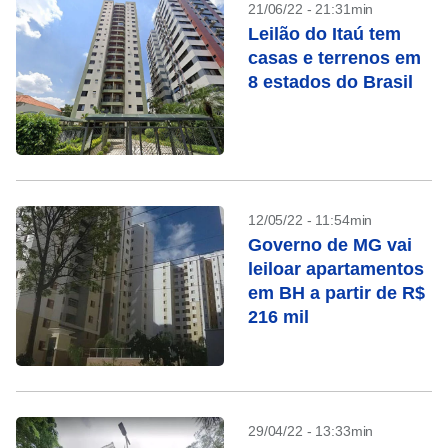
21/06/22 - 21:31min
Leilão do Itaú tem
casas e terrenos em
8 estados do Brasil
12/05/22 - 11:54min
Governo de MG vai
leiloar apartamentos
em BH a partir de R$
216 mil
29/04/22 - 13:33min