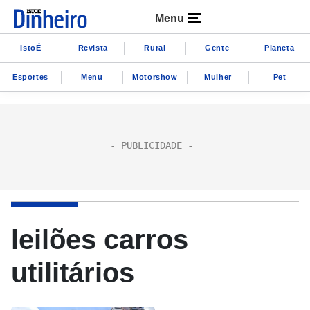
Menu
IstoÉ
Revista
Rural
Gente
Planeta
Esportes
Menu
Motorshow
Mulher
Pet
leilões carros
utilitários