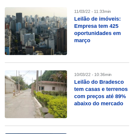
11/03/22 - 11:33min
Leilão de imóveis:
Empresa tem 425
oportunidades em
março
10/03/22 - 10:36min
Leilão do Bradesco
tem casas e terrenos
com preços até 89%
abaixo do mercado