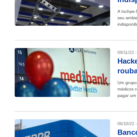
A Iochpe-
seu ambie
indisponi
unidades n
09/11/22 
Hack
rouba
Um grupo 
médicos r
pagar um 
com droga
06/10/22 
Banco