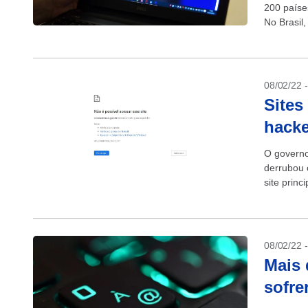
200 paíse
No Brasil
08/02/22 
Sites
hacke
O governo
derrubou 
site princ
08/02/22 
Mais 
sofre