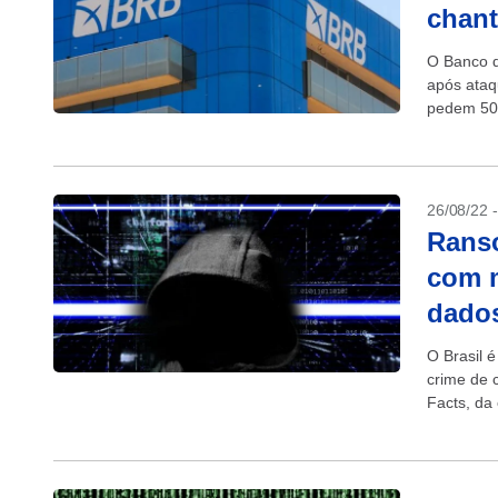
chant
O Banco d
após ataq
pedem 50 
foi acessa
26/08/22 
Ranso
com m
dado
O Brasil 
crime de 
Facts, da
semestre 