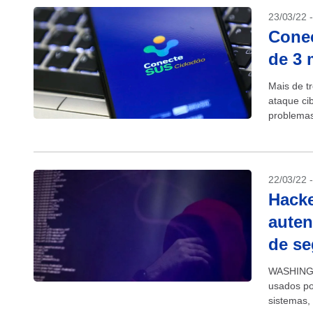
23/03/22 
Conec
de 3 
Mais de t
ataque ci
problemas
relatam...
22/03/22 
Hacke
auten
de s
WASHINGTO
usados po
sistemas,