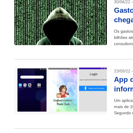
30/04/22 
Gasto
chega
Os gastos
bilhões a
consultor
que é inve
23/03/22 
App d
infor
Um aplicat
mais de 1
Segundo u
malware c