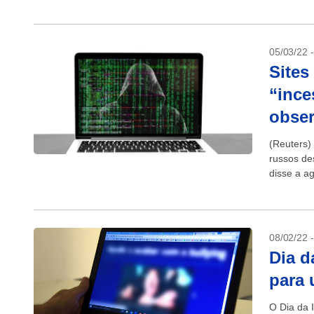
telas do q
05/03/22 
Sites
“ince
obse
(Reuters)
russos de
disse a a
uma...
08/02/22 
Dia d
para 
O Dia da 