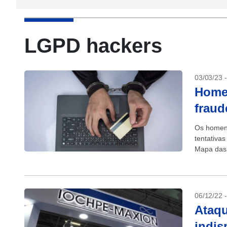
LGPD hackers
03/03/23 
Homen
fraud
Os homens
tentativas
Mapa das 
verificaçã
06/12/22 
Ataqu
indis