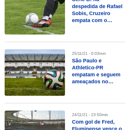
despedida de Rafael
Sobis, Cruzeiro
empata com o
Náutico
25/11/21 - 0:03min
São Paulo e
Athletico-PR
empatam e seguem
ameaçados no
Brasileiro
24/11/21 - 23:50min
Com gol de Fred,
Fluminense vence o