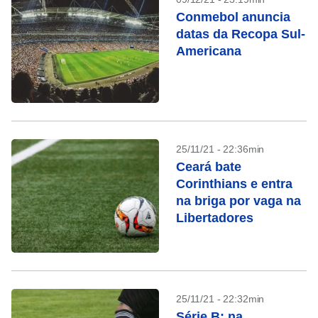
Conmebol anuncia
datas da Recopa Sul-
Americana
25/11/21 - 22:36min
Ceará bate
Corinthians e entra
na briga por vaga na
Libertadores
25/11/21 - 22:32min
Série B: na