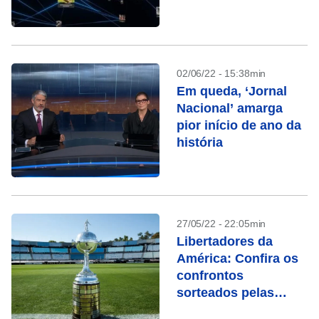
maior fronteira
02/06/22 - 15:38min
Em queda, ‘Jornal
Nacional’ amarga
pior início de ano da
história
27/05/22 - 22:05min
Libertadores da
América: Confira os
confrontos
sorteados pelas
oitavas de final