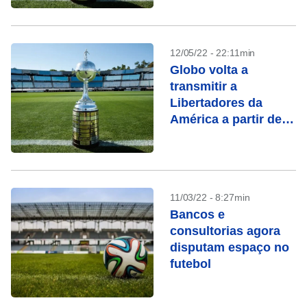
12/05/22 - 22:11min
Globo volta a
transmitir a
Libertadores da
América a partir de
2023
11/03/22 - 8:27min
Bancos e
consultorias agora
disputam espaço no
futebol