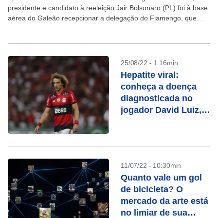
presidente e candidato à reeleição Jair Bolsonaro (PL) foi à base
aérea do Galeão recepcionar a delegação do Flamengo, que
desembarcou por...
25/08/22 - 1:16min
Hepatite viral:
conheça a doença
diagnosticada no
jogador David Luiz,
do Flamengo
11/07/22 - 10:30min
Quanto vale um gol
de bicicleta? O
mercado da arte está
no limiar de sua