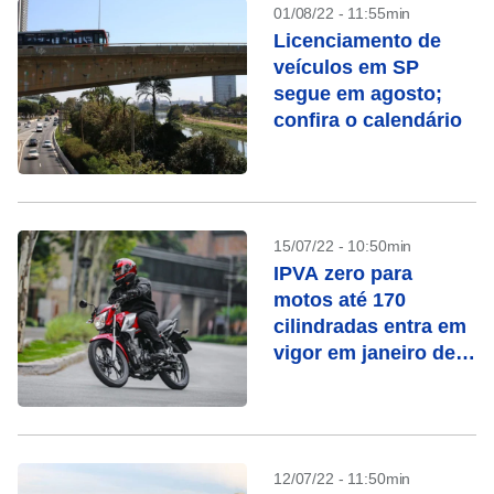
01/08/22 - 11:55min
Licenciamento de
veículos em SP
segue em agosto;
confira o calendário
15/07/22 - 10:50min
IPVA zero para
motos até 170
cilindradas entra em
vigor em janeiro de
2023
12/07/22 - 11:50min