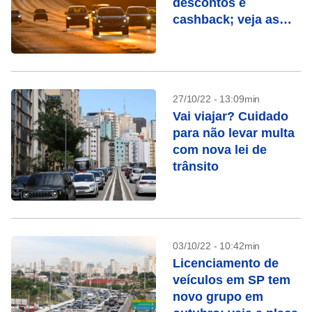
descontos e
cashback; veja as
vantagens
27/10/22 - 13:09min
Vai viajar? Cuidado
para não levar multa
com nova lei de
trânsito
03/10/22 - 10:42min
Licenciamento de
veículos em SP tem
novo grupo em