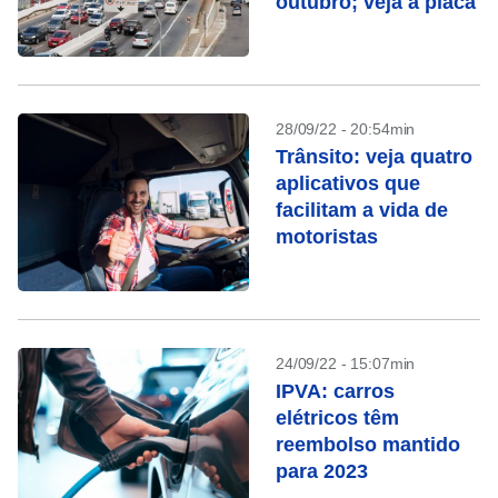
outubro; veja a placa
28/09/22 - 20:54min
Trânsito: veja quatro
aplicativos que
facilitam a vida de
motoristas
24/09/22 - 15:07min
IPVA: carros
elétricos têm
reembolso mantido
para 2023