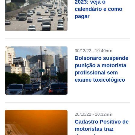
2023: veja o
calendário e como
pagar
30/12/22 - 10:40min
Bolsonaro suspende
punição a motorista
profissional sem
exame toxicológico
28/10/22 - 10:32min
Cadastro Positivo de
motoristas traz