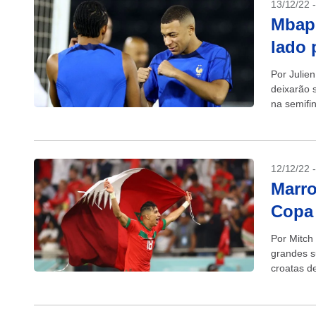
13/12/22 
Mbapp
lado 
Por Julie
deixarão 
na semifi
tentar...
12/12/22 
Marro
Copa 
Por Mitch
grandes s
croatas d
data antes