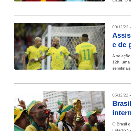
Catar. O 
competiçã
09/12/22 
Assis
e de 
A seleção 
12h, uma 
semifinai
05/12/22 
Brasi
inter
O Brasil 
Estádio 9