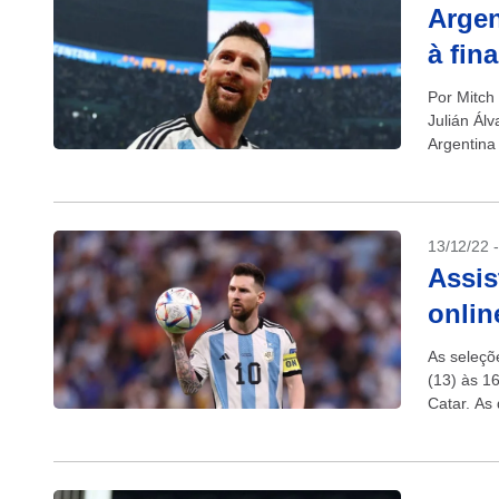
Argen
à fin
Por Mitch 
Julián Ál
Argentina 
13/12/22 
Assis
onlin
As seleçõ
(13) às 1
Catar. As 