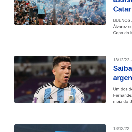
Catar
BUENOS AI
Álvarez se
Copa do M
13/12/22 
Saiba
argen
Um dos de
Fernández
meia do B
13/12/22 