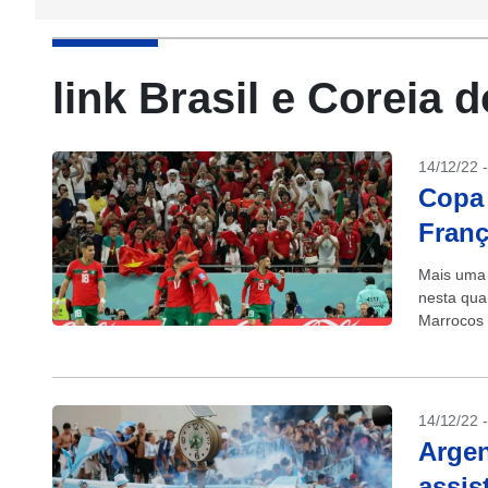
link Brasil e Coreia 
14/12/22 
Copa 
Franç
Mais uma 
nesta quar
Marrocos a
14/12/22 
Argen
assis