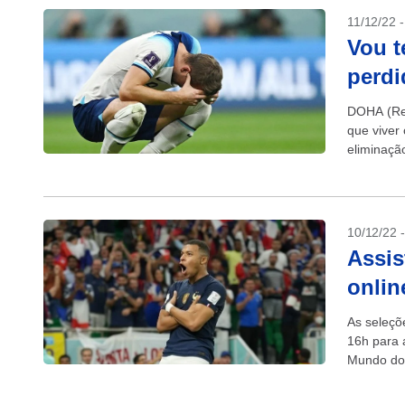
11/12/22 
Vou t
perdi
DOHA (Reu
que viver
eliminaçã
10/12/22 
Assis
onlin
As seleçõ
16h para 
Mundo do 