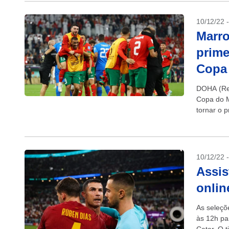
10/12/22 
Marro
prime
Copa
DOHA (Reu
Copa do M
tornar o p
10/12/22 
Assis
onlin
As seleçõ
às 12h pa