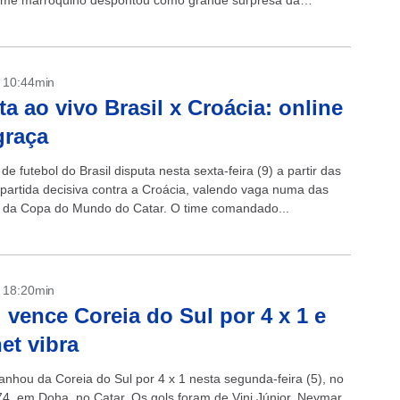
time marroquino despontou como grande surpresa da
o...
- 10:44min
ta ao vivo Brasil x Croácia: online
graça
de futebol do Brasil disputa nesta sexta-feira (9) a partir das
partida decisiva contra a Croácia, valendo vaga numa das
s da Copa do Mundo do Catar. O time comandado...
- 18:20min
l vence Coreia do Sul por 4 x 1 e
net vibra
ganhou da Coreia do Sul por 4 x 1 nesta segunda-feira (5), no
74, em Doha, no Catar. Os gols foram de Vini Júnior, Neymar,