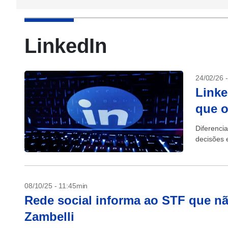
LinkedIn
24/02/26 
Linke
que 
Diferenci
decisões 
08/10/25 - 11:45min
Rede social informa ao STF que não
Zambelli