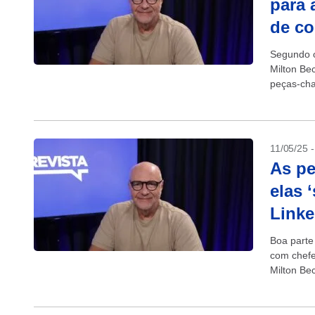
para 
de co
Segundo o
Milton Be
peças-cha
+As pesso
11/05/25 
As p
elas 
Linke
Boa parte
com chefe,
Milton Be