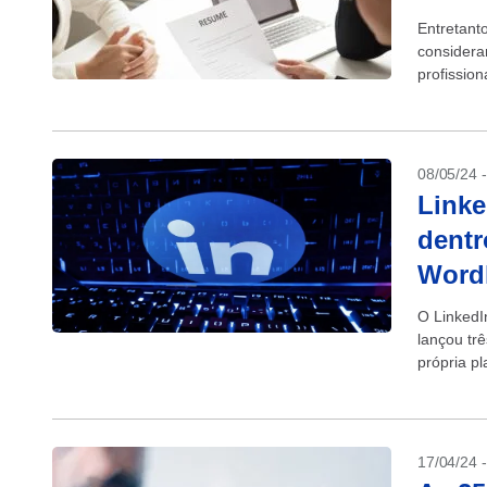
Entretant
considera
profissio
08/05/24 
Linke
dentr
Word
O LinkedIn
lançou tr
própria p
resultados
17/04/24 