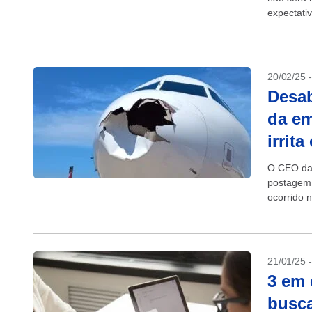
expectati
Latina e...
20/02/25 
Desab
da em
irrita
O CEO da 
postagem 
ocorrido 
21/01/25 
3 em 
busc