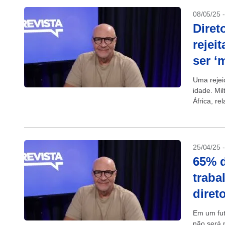
08/05/25 
Diret
rejei
ser ‘
Uma rejei
idade. Mil
África, r
de...
25/04/25 
65% d
traba
diret
Em um fut
não será 