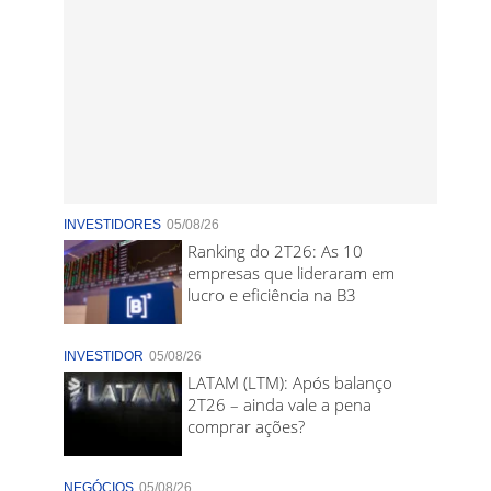
INVESTIDORES
05/08/26
Ranking do 2T26: As 10
empresas que lideraram em
lucro e eficiência na B3
INVESTIDOR
05/08/26
LATAM (LTM): Após balanço
2T26 – ainda vale a pena
comprar ações?
NEGÓCIOS
05/08/26