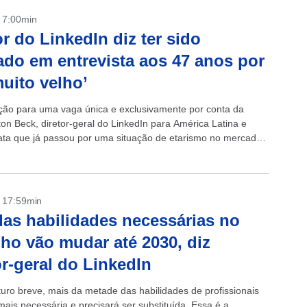
- 7:00min
or do LinkedIn diz ter sido
tado em entrevista aos 47 anos por
muito velho’
ção para uma vaga única e exclusivamente por conta da
ton Beck, diretor-geral do LinkedIn para América Latina e
elata que já passou por uma situação de etarismo no mercado
- 17:59min
as habilidades necessárias no
lho vão mudar até 2030, diz
or-geral do LinkedIn
uro breve, mais da metade das habilidades de profissionais
mais necessária e precisará ser substituída. Essa é a