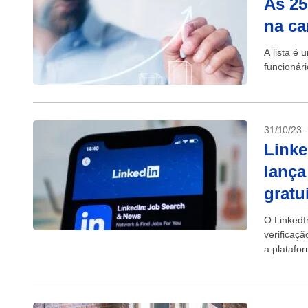
As 25
na ca
A lista é
funcionár
31/10/23 
Linke
lança
gratu
O LinkedI
verificaç
a platafo
confirmar 