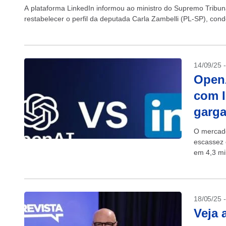
A plataforma LinkedIn informou ao ministro do Supremo Tribu
restabelecer o perfil da deputada Carla Zambelli (PL-SP), con
14/09/25 
OpenA
com I
garga
O mercado
escassez c
em 4,3 mi
pressiona
18/05/25 
Veja 