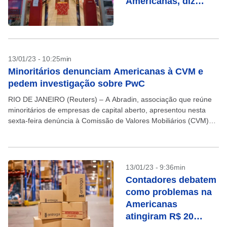
Americanas, diz
Forbes; veja como
evitar prejuízos ao
investir
13/01/23 - 10:25min
Minoritários denunciam Americanas à CVM e
pedem investigação sobre PwC
RIO DE JANEIRO (Reuters) – A Abradin, associação que reúne
minoritários de empresas de capital aberto, apresentou nesta
sexta-feira denúncia à Comissão de Valores Mobiliários (CVM)
para pedir apuração de responsabilidades sobre a revelação...
13/01/23 - 9:36min
Contadores debatem
como problemas na
Americanas
atingiram R$ 20