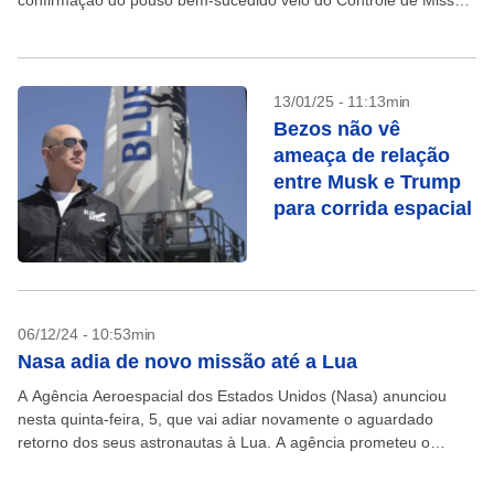
confirmação do pouso bem-sucedido veio do Controle de Missão
da empresa, fora de Austin, Texas,...
13/01/25 - 11:13min
Bezos não vê
ameaça de relação
entre Musk e Trump
para corrida espacial
06/12/24 - 10:53min
Nasa adia de novo missão até a Lua
A Agência Aeroespacial dos Estados Unidos (Nasa) anunciou
nesta quinta-feira, 5, que vai adiar novamente o aguardado
retorno dos seus astronautas à Lua. A agência prometeu o
pouso tripulado até “meados de 2027” –...