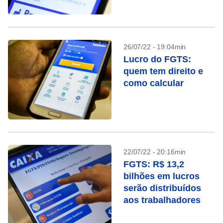
26/07/22 - 19:04min
Lucro do FGTS:
quem tem direito e
como calcular
22/07/22 - 20:16min
FGTS: R$ 13,2
bilhões em lucros
serão distribuídos
aos trabalhadores