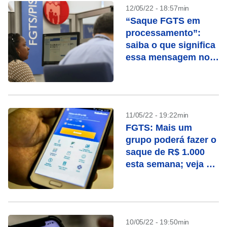
12/05/22 - 18:57min
“Saque FGTS em
processamento”:
saiba o que significa
essa mensagem no
app
11/05/22 - 19:22min
FGTS: Mais um
grupo poderá fazer o
saque de R$ 1.000
esta semana; veja as
datas
10/05/22 - 19:50min