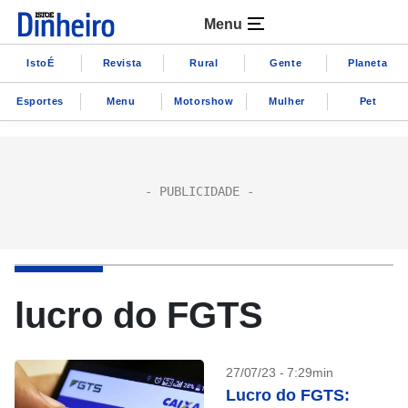
Menu
IstoÉ
Revista
Rural
Gente
Planeta
Esportes
Menu
Motorshow
Mulher
Pet
lucro do FGTS
27/07/23 - 7:29min
Lucro do FGTS: