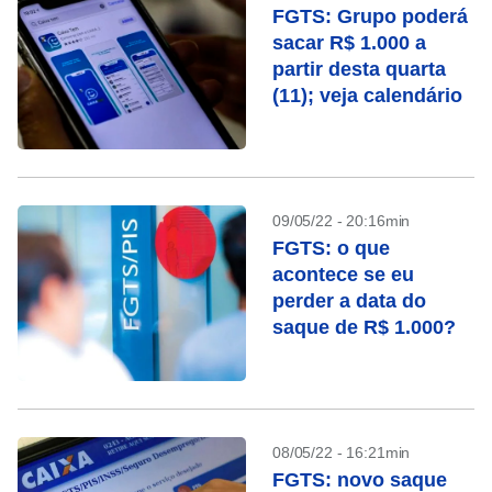
FGTS: Grupo poderá
sacar R$ 1.000 a
partir desta quarta
(11); veja calendário
09/05/22 - 20:16min
FGTS: o que
acontece se eu
perder a data do
saque de R$ 1.000?
08/05/22 - 16:21min
FGTS: novo saque