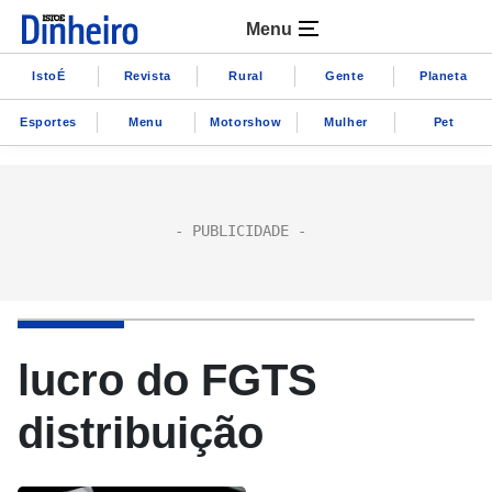
Menu
IstoÉ
Revista
Rural
Gente
Planeta
Esportes
Menu
Motorshow
Mulher
Pet
lucro do FGTS
distribuição