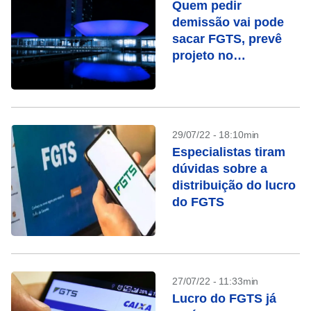
Quem pedir
demissão vai pode
sacar FGTS, prevê
projeto no
Congresso
29/07/22 - 18:10min
Especialistas tiram
dúvidas sobre a
distribuição do lucro
do FGTS
27/07/22 - 11:33min
Lucro do FGTS já