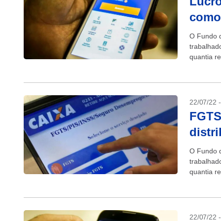
Lucro
como 
O Fundo d
trabalhad
quantia r
13,3...
22/07/22 
FGTS:
distr
O Fundo d
trabalhad
quantia r
13,3...
22/07/22 