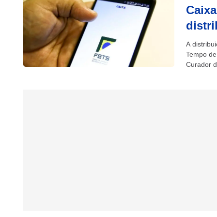
Caixa
distr
A distrib
Tempo de 
Curador do
Quanto...