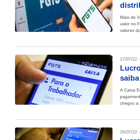
distr
Mais de 1
valor no 
valores do
27/07/22 
Lucro
saiba
A Caixa E
pagamento
chegou a 
saldo até
26/07/22 