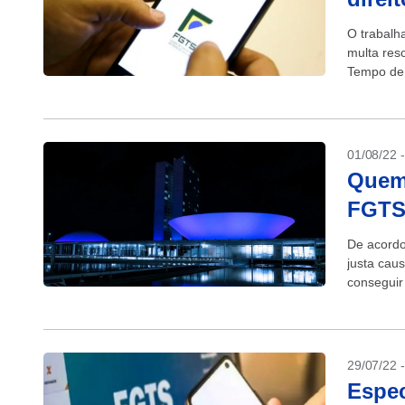
O trabalh
multa res
Tempo de 
01/08/22 
Quem 
FGTS,
De acordo
justa cau
conseguir
trabalho, 
29/07/22 
Espec