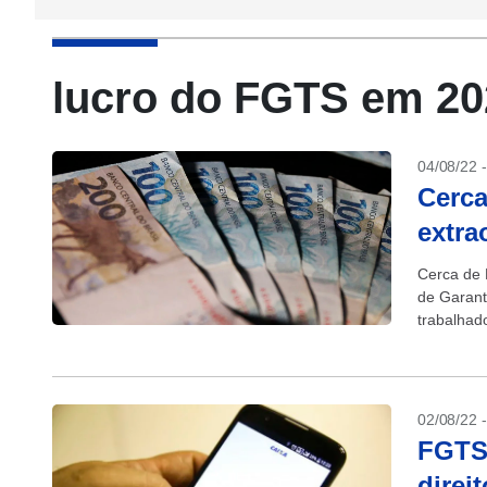
lucro do FGTS em 20
04/08/22 
Cerca
extra
Cerca de 
de Garant
trabalhad
(6)....
02/08/22 
FGTS:
direi