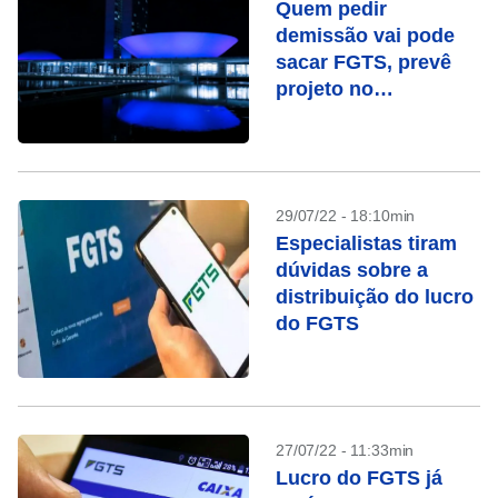
Quem pedir
demissão vai pode
sacar FGTS, prevê
projeto no
Congresso
29/07/22 - 18:10min
Especialistas tiram
dúvidas sobre a
distribuição do lucro
do FGTS
27/07/22 - 11:33min
Lucro do FGTS já