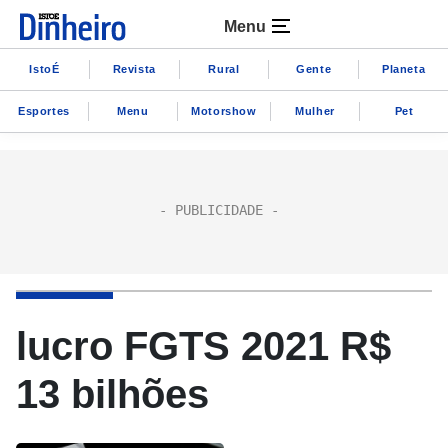
Menu
IstoÉ
Revista
Rural
Gente
Planeta
Esportes
Menu
Motorshow
Mulher
Pet
lucro FGTS 2021 R$
13 bilhões