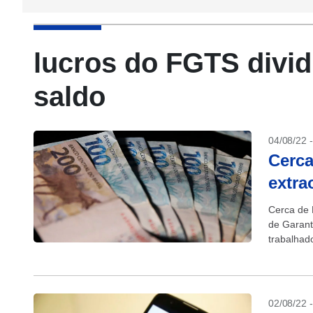
lucros do FGTS divi
saldo
04/08/22 
Cerca
extra
Cerca de 
de Garant
trabalhad
(6)....
02/08/22 