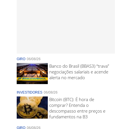
GIRO
06/08/26
Banco do Brasil (BBAS3) “trava”
negociações salariais e acende
alerta no mercado
INVESTIDORES
06/08/26
Bitcoin (BTC): É hora de
comprar? Entenda o
descompasso entre preços e
fundamentos na B3
GIRO
06/08/26