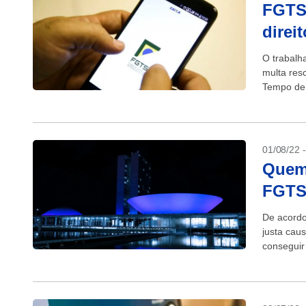
FGTS:
direi
O trabalh
multa res
Tempo de 
01/08/22 
Quem 
FGTS,
De acordo
justa cau
conseguir
trabalho, 