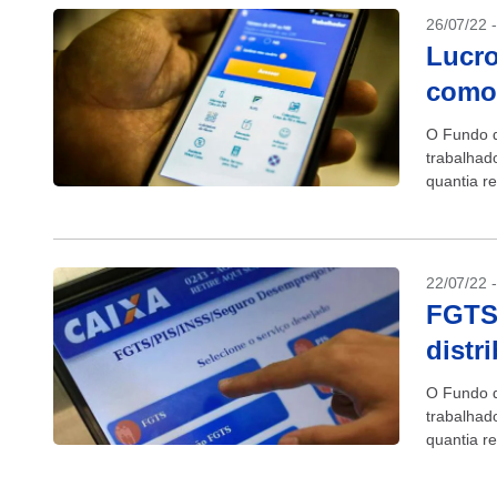
26/07/22 
Lucro
como 
O Fundo d
trabalhad
quantia r
13,3...
22/07/22 
FGTS:
distr
O Fundo d
trabalhad
quantia r
13,3...