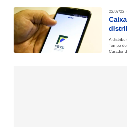
22/07/22 
Caixa
distr
A distrib
Tempo de 
Curador do
Quanto...