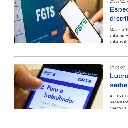
29/07/22 
Espec
distr
Mais de 1
valor no 
valores do
27/07/22 
Lucro
saiba
A Caixa E
pagamento
chegou a 
saldo até