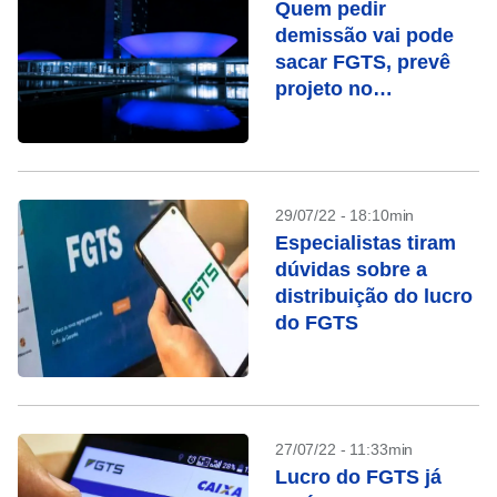
Quem pedir
demissão vai pode
sacar FGTS, prevê
projeto no
Congresso
29/07/22 - 18:10min
Especialistas tiram
dúvidas sobre a
distribuição do lucro
do FGTS
27/07/22 - 11:33min
Lucro do FGTS já