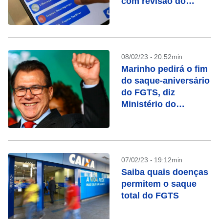
com revisão do
FGTS
08/02/23 - 20:52min
Marinho pedirá o fim
do saque-aniversário
do FGTS, diz
Ministério do
Trabalho
07/02/23 - 19:12min
Saiba quais doenças
permitem o saque
total do FGTS