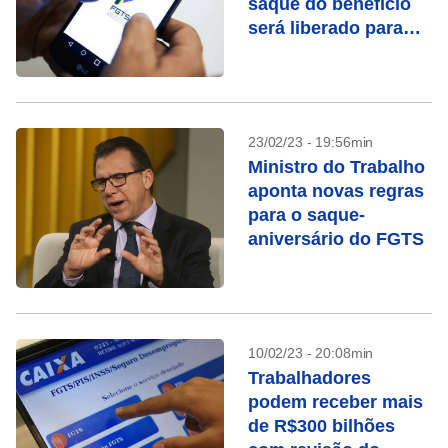
saque do benefício
será liberado para
cidades do Maranhão
e São Paulo
23/02/23 - 19:56min
Ministro do Trabalho
aponta novas regras
para o saque-
aniversário do FGTS
10/02/23 - 20:08min
Trabalhadores
podem receber mais
de R$300 bilhões