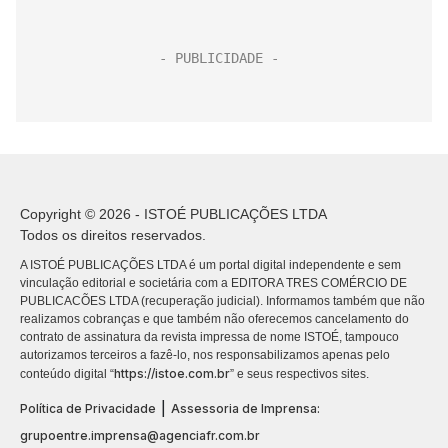
Copyright © 2026 - ISTOÉ PUBLICAÇÕES LTDA
Todos os direitos reservados.
A ISTOÉ PUBLICAÇÕES LTDA é um portal digital independente e sem
vinculação editorial e societária com a EDITORA TRES COMÉRCIO DE
PUBLICACÕES LTDA (recuperação judicial). Informamos também que não
realizamos cobranças e que também não oferecemos cancelamento do
contrato de assinatura da revista impressa de nome ISTOÉ, tampouco
autorizamos terceiros a fazê-lo, nos responsabilizamos apenas pelo
https://istoe.com.br
conteúdo digital “
” e seus respectivos sites.
|
Política de Privacidade
Assessoria de Imprensa:
grupoentre.imprensa@agenciafr.com.br