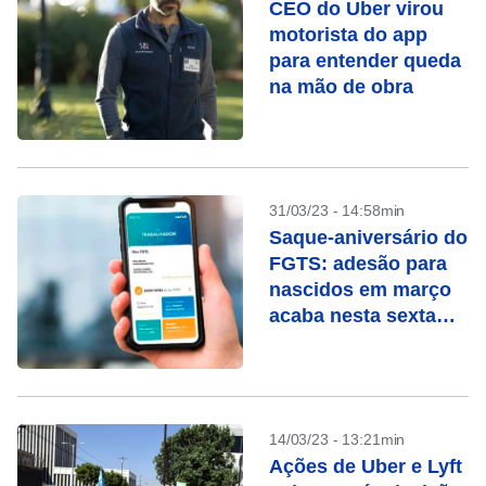
CEO do Uber virou
motorista do app
para entender queda
na mão de obra
31/03/23 - 14:58min
Saque-aniversário do
FGTS: adesão para
nascidos em março
acaba nesta sexta
(31)
14/03/23 - 13:21min
Ações de Uber e Lyft