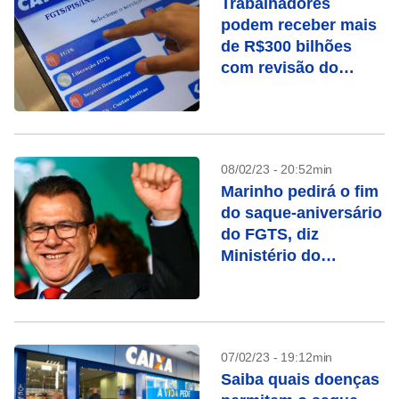
Trabalhadores
podem receber mais
de R$300 bilhões
com revisão do
FGTS
08/02/23 - 20:52min
Marinho pedirá o fim
do saque-aniversário
do FGTS, diz
Ministério do
Trabalho
07/02/23 - 19:12min
Saiba quais doenças