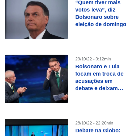
“Quem tiver mais
votos leva”, diz
Bolsonaro sobre
eleição de domingo
29/10/22 - 0:12min
Bolsonaro e Lula
focam em troca de
acusações em
debate e deixam
propostas de lado
28/10/22 - 22:20min
Debate na Globo: