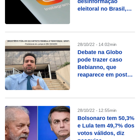
desinformação
eleitoral no Brasil,
dizem entidades
28/10/22 - 14:02min
Debate na Globo
pode trazer caso
Bebianno, que
reaparece em posts
de Janones e
Marinho
28/10/22 - 12:55min
Bolsonaro tem 50,3%
e Lula tem 49,7% dos
votos válidos, diz