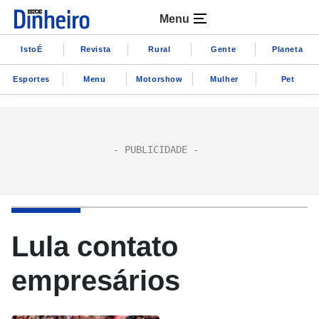
Menu
IstoÉ
Revista
Rural
Gente
Planeta
Esportes
Menu
Motorshow
Mulher
Pet
Lula contato
empresários