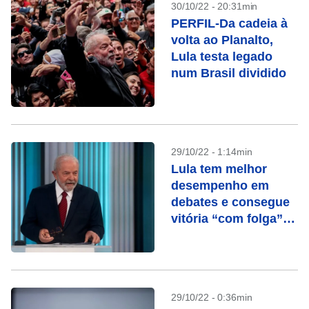
30/10/22 - 20:31min
PERFIL-Da cadeia à
volta ao Planalto,
Lula testa legado
num Brasil dividido
29/10/22 - 1:14min
Lula tem melhor
desempenho em
debates e consegue
vitória “com folga”
na Globo, avalia
campanha
29/10/22 - 0:36min