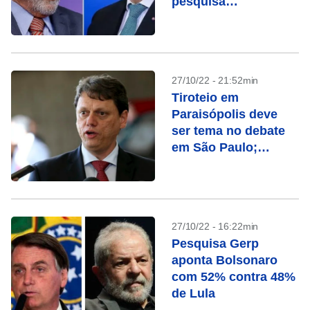
pesquisa
ModalMais/Futura
27/10/22 - 21:52min
Tiroteio em
Paraisópolis deve
ser tema no debate
em São Paulo;
entenda o caso
27/10/22 - 16:22min
Pesquisa Gerp
aponta Bolsonaro
com 52% contra 48%
de Lula