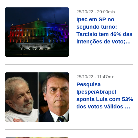
25/10/22 - 20:00min
Ipec em SP no
segundo turno:
Tarcísio tem 46% das
intenções de voto;
Haddad, 43%
25/10/22 - 11:47min
Pesquisa
Ipespe/Abrapel
aponta Lula com 53%
dos votos válidos e
Bolsonaro com 47%