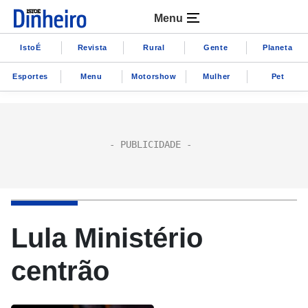
Menu
IstoÉ
Revista
Rural
Gente
Planeta
Esportes
Menu
Motorshow
Mulher
Pet
Lula Ministério
centrão