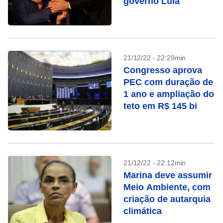
governo Lula
21/12/22 - 22:29min
Congresso aprova
PEC com duração de
1 ano e ampliação do
teto em R$ 145 bi
21/12/22 - 22:12min
Marina deve assumir
Meio Ambiente, com
criação de autarquia
climática