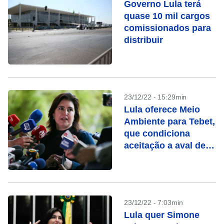
Governo Lula terá
quase 10 mil cargos
comissionados para
distribuir
23/12/22 - 15:29min
Lula oferece Meio
Ambiente para Tebet,
que condiciona
aceitação a aval de
Marina
23/12/22 - 7:03min
Lula quer Simone