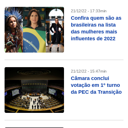
21/12/22 - 17:33min
Confira quem são as
brasileiras na lista
das mulheres mais
influentes de 2022
21/12/22 - 15:47min
Câmara conclui
votação em 1º turno
da PEC da Transição