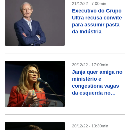
21/12/22 - 7:00min
Executivo do Grupo
Ultra recusa convite
para assumir pasta
da Indústria
20/12/22 - 17:00min
Janja quer amiga no
ministério e
congestiona vagas
da esquerda no
governo
20/12/22 - 13:30min