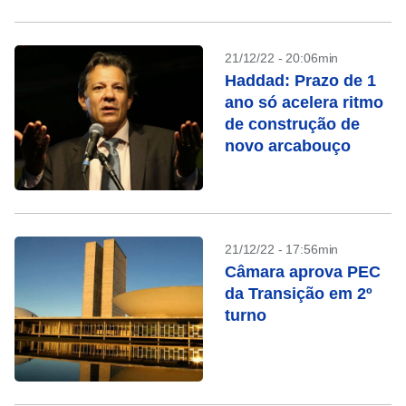
21/12/22 - 20:06min
Haddad: Prazo de 1
ano só acelera ritmo
de construção de
novo arcabouço
21/12/22 - 17:56min
Câmara aprova PEC
da Transição em 2º
turno