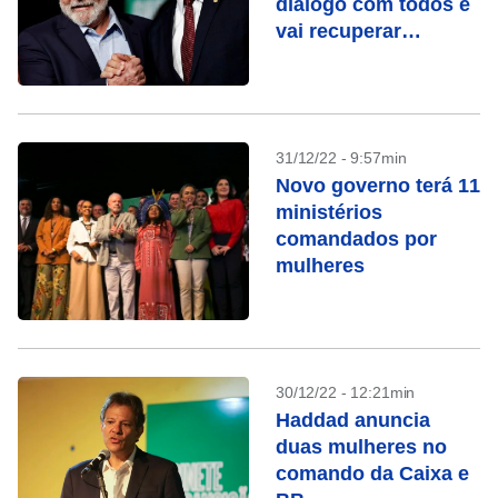
diálogo com todos e
vai recuperar
respeito à
institucionalidade
31/12/22 - 9:57min
Novo governo terá 11
ministérios
comandados por
mulheres
30/12/22 - 12:21min
Haddad anuncia
duas mulheres no
comando da Caixa e