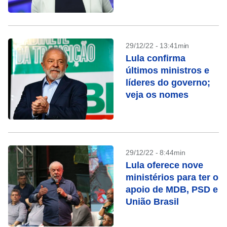
Planejamento
enfraquecido
29/12/22 - 13:41min
Lula confirma
últimos ministros e
líderes do governo;
veja os nomes
29/12/22 - 8:44min
Lula oferece nove
ministérios para ter o
apoio de MDB, PSD e
União Brasil