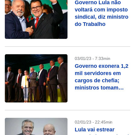
Governo Lula não
voltará com imposto
sindical, diz ministro
do Trabalho
03/01/23 - 7:33min
Governo exonera 1,2
mil servidores em
cargos de chefia;
ministros tomam
posse
02/01/23 - 22:45min
Lula vai estrear