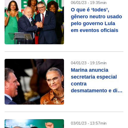
06/01/23 - 19:35min
O que é ‘todes’,
gênero neutro usado
pelo governo Lula
em eventos oficiais
04/01/23 - 19:15min
Marina anuncia
secretaria especial
contra
desmatamento e diz
que trabalhará para
abrir mercados ao
Brasil
03/01/23 - 13:57min