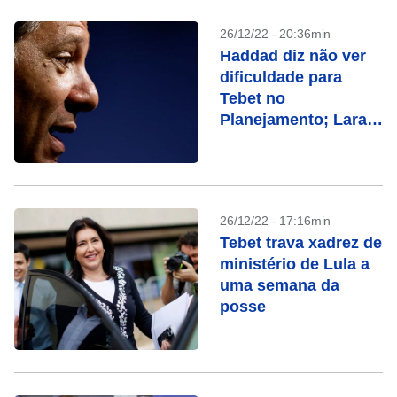
26/12/22 - 20:36min
Haddad diz não ver
dificuldade para
Tebet no
Planejamento; Lara
Resende declina
26/12/22 - 17:16min
Tebet trava xadrez de
ministério de Lula a
uma semana da
posse