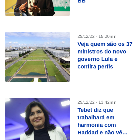
BB
29/12/22 - 15:00min
Veja quem são os 37
ministros do novo
governo Lula e
confira perfis
29/12/22 - 13:42min
Tebet diz que
trabalhará em
harmonia com
Haddad e não vê