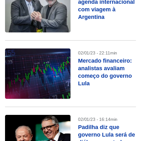
agenda internacional
com viagem à
Argentina
02/01/23 - 22:11min
Mercado financeiro:
analistas avaliam
começo do governo
Lula
02/01/23 - 16:14min
Padilha diz que
governo Lula será de