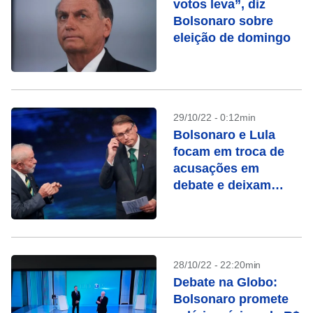
votos leva”, diz
Bolsonaro sobre
eleição de domingo
29/10/22 - 0:12min
Bolsonaro e Lula
focam em troca de
acusações em
debate e deixam
propostas de lado
28/10/22 - 22:20min
Debate na Globo:
Bolsonaro promete