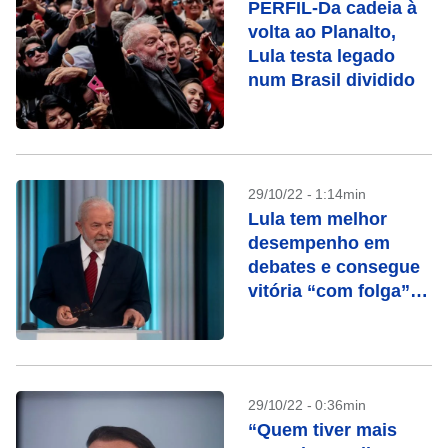
PERFIL-Da cadeia à
volta ao Planalto,
Lula testa legado
num Brasil dividido
29/10/22 - 1:14min
Lula tem melhor
desempenho em
debates e consegue
vitória “com folga”
na Globo, avalia
campanha
29/10/22 - 0:36min
“Quem tiver mais