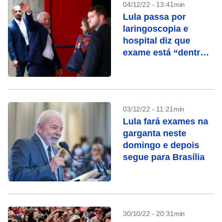
04/12/22 - 13:41min
Lula passa por
laringoscopia e
hospital diz que
exame está “dentro
da normalidade”
03/12/22 - 11:21min
Lula fará exames na
garganta neste
domingo e depois
segue para Brasília
30/10/22 - 20:31min