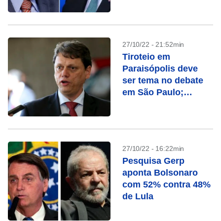
ModalMais/Futura
27/10/22 - 21:52min
Tiroteio em
Paraisópolis deve
ser tema no debate
em São Paulo;
entenda o caso
27/10/22 - 16:22min
Pesquisa Gerp
aponta Bolsonaro
com 52% contra 48%
de Lula