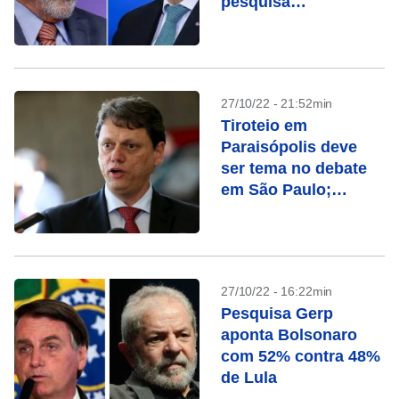
pesquisa
ModalMais/Futura
27/10/22 - 21:52min
Tiroteio em
Paraisópolis deve
ser tema no debate
em São Paulo;
entenda o caso
27/10/22 - 16:22min
Pesquisa Gerp
aponta Bolsonaro
com 52% contra 48%
de Lula