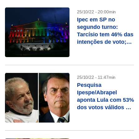
25/10/22 - 20:00min
Ipec em SP no
segundo turno:
Tarcísio tem 46% das
intenções de voto;
Haddad, 43%
25/10/22 - 11:47min
Pesquisa
Ipespe/Abrapel
aponta Lula com 53%
dos votos válidos e
Bolsonaro com 47%