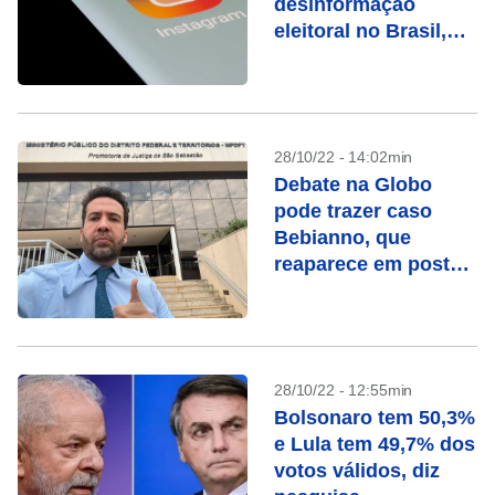
desinformação
eleitoral no Brasil,
dizem entidades
28/10/22 - 14:02min
Debate na Globo
pode trazer caso
Bebianno, que
reaparece em posts
de Janones e
Marinho
28/10/22 - 12:55min
Bolsonaro tem 50,3%
e Lula tem 49,7% dos
votos válidos, diz