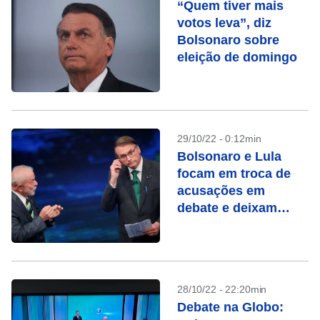
“Quem tiver mais
votos leva”, diz
Bolsonaro sobre
eleição de domingo
29/10/22 - 0:12min
Bolsonaro e Lula
focam em troca de
acusações em
debate e deixam
propostas de lado
28/10/22 - 22:20min
Debate na Globo: