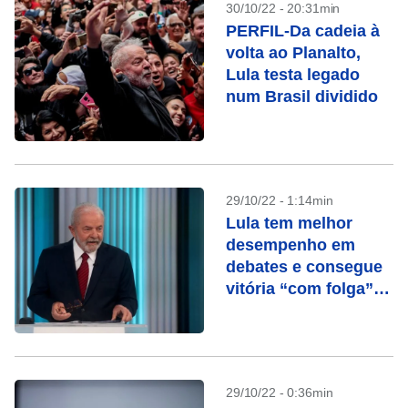
30/10/22 - 20:31min
PERFIL-Da cadeia à
volta ao Planalto,
Lula testa legado
num Brasil dividido
29/10/22 - 1:14min
Lula tem melhor
desempenho em
debates e consegue
vitória “com folga”
na Globo, avalia
campanha
29/10/22 - 0:36min